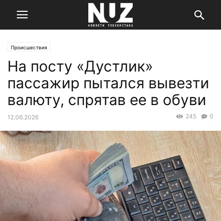
Происшествия
На посту «Дустлик»
пассажир пытался вывезти
валюту, спрятав ее в обуви
245
0
12.06.2026