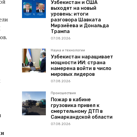
ой
Узбекистан и США
выходят на новый
уровень: итоги
ели
разговора Шавката
Мирзиёева и Дональда
Ч
Трампа
ов.
07.08.2026
Наука и технологии
Узбекистан наращивает
мощности ИИ: страна
намерена войти в число
мировых лидеров
м
07.08.2026
Происшествия
Пожар в кабине
грузовика привел к
смертельному ДТП в
и
Самаркандской области
07.08.2026
ки