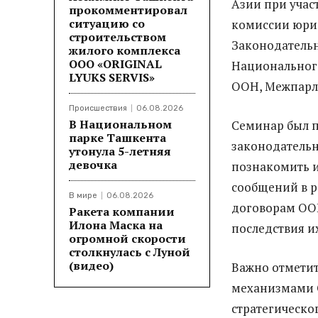
Азии при уча
прокомментировал
ситуацию со
комиссии юрис
строительством
Законодательн
жилого комплекса
ООО «ORIGINAL
Национального
LYUKS SERVIS»
ООН, Межпарл
Происшествия
06.08.2026
В Национальном
Семинар был 
парке Ташкента
законодательн
утонула 5-летняя
девочка
познакомить 
сообщений в 
В мире
06.08.2026
договорам ООН
Ракета компании
Илона Маска на
последствия и
огромной скорости
столкнулась с Луной
(видео)
Важно отметит
механизмами 
стратегическо