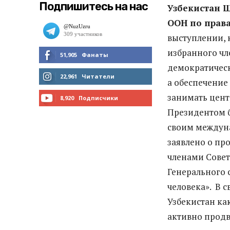
Подпишитесь на нас
Узбекистан Ш
ООН по права
выступлении, 
избранного чле
51,905
Фанаты
демократическ
МНЕ НРАВИТСЯ
22,961
Читатели
а обеспечение
занимать цент
ЧИТАТЬ
8,920
Подписчики
Президентом б
ПОДПИСАТЬСЯ
своим междуна
заявлено о пр
членами Совет
Генерального 
человека». В с
Узбекистан ка
активно прод