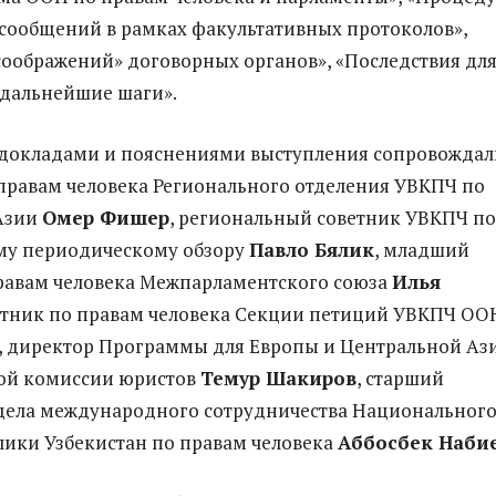
сообщений в рамках факультативных протоколов»,
соображений» договорных органов», «Последствия дл
 дальнейшие шаги».
докладами и пояснениями выступления сопровождал
правам человека Регионального отделения УВКПЧ по
Азии
Омер Фишер
, региональный советник УВКПЧ по
му периодическому обзору
Павло Бялик
, младший
равам человека Межпарламентского союза
Илья
ветник по правам человека Секции петиций УВКПЧ ОО
, директор Программы для Европы и Центральной Аз
й комиссии юристов
Темур Шакиров
, старший
дела международного сотрудничества Национальног
лики Узбекистан по правам человека
Аббосбек Наби