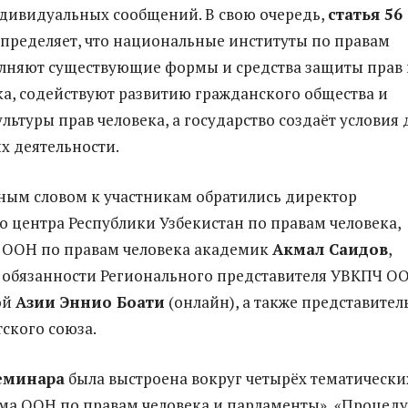
дивидуальных сообщений. В свою очередь,
статья 56
пределяет, что национальные институты по правам
лняют существующие формы и средства защиты прав 
ка, содействуют развитию гражданского общества и
ьтуры прав человека, а государство создаёт условия 
х деятельности.
ным словом к участникам обратились директор
 центра Республики Узбекистан по правам человека,
 ООН по правам человека академик
Акмал Саидов
,
обязанности Регионального представителя УВКПЧ О
ой
Азии Эннио Боати
(онлайн), а также представител
ского союза.
еминара
была выстроена вокруг четырёх тематически
ема ООН по правам человека и парламенты», «Процед