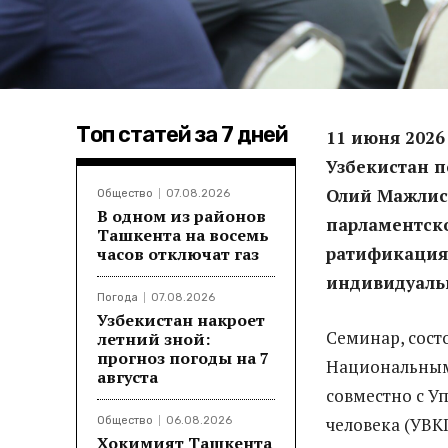
Топ статей за 7 дней
11 июня 2026
Узбекистан п
Олий Мажлис
Общество
07.08.2026
В одном из районов
парламентск
Ташкента на восемь
ратификация
часов отключат газ
индивидуаль
Погода
07.08.2026
Узбекистан накроет
Семинар, сост
летний зной:
прогноз погоды на 7
Национальным 
августа
совместно с У
человека (УВК
Общество
06.08.2026
Хокимият Ташкента