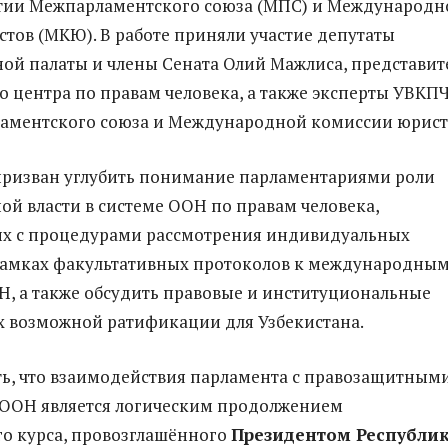
стии Межпарламентского союза (МПС) и Международн
тов (МКЮ). В работе приняли участие депутаты
ой палаты и члены Сената Олий Мажлиса, представит
 центра по правам человека, а также эксперты УВКП
аментского союза и Международной комиссии юрист
призван углубить понимание парламентариями роли
ой власти в системе ООН по правам человека,
их с процедурами рассмотрения индивидуальных
рамках факультативных протоколов к международны
, а также обсудить правовые и институциональные
х возможной ратификации для Узбекистана.
ь, что взаимодействия парламента с правозащитным
ООН является логическим продолжением
го курса, провозглашённого
Президентом Республи