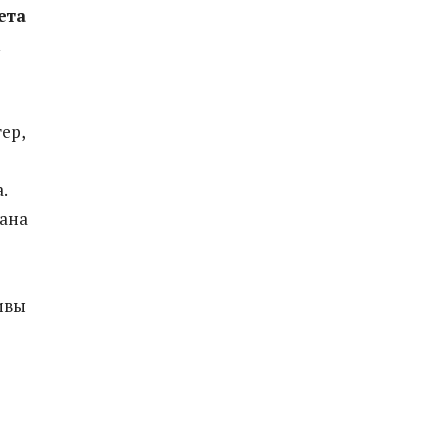
ета
м
ер,
.
ана
ивы