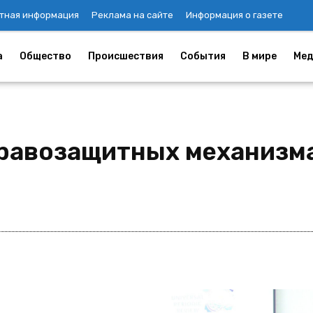
тная информация
Реклама на сайте
Информация о газете
а
Общество
Происшествия
События
В мире
Мед
правозащитных механизм