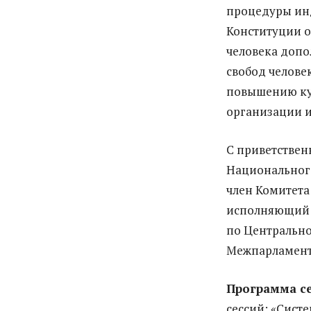
процедуры ин
Конституции о
человека допо
свобод челове
повышению кул
организации и
С приветствен
Национального
член Комитета
исполняющий 
по Центральн
Межпарламент
Программа с
сессий: «Сист