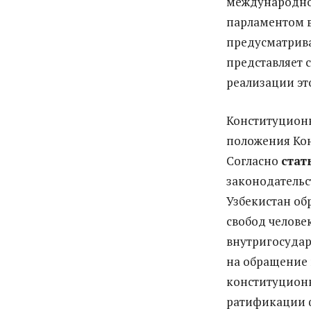
международног
парламентом 
предусматрив
представляет 
реализации это
Конституционн
положения Кон
Согласно
стат
законодатель
Узбекистан об
свобод челове
внутригосудар
на обращение 
конституционн
ратификации 