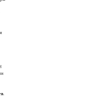
я
и
Н
ии
о
ев
.