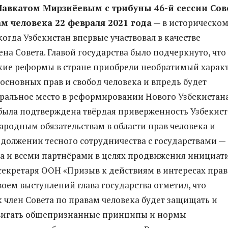
авкатом Мирзиёевым с трибуны 46-й сессии Сов
м человека 22 февраля 2021 года
— в историческо
когда Узбекистан впервые участвовал в качестве
на Совета. Главой государства было подчеркнуто, что
ие реформы в стране приобрели необратимый характ
 основных прав и свобод человека и впредь будет
ральное место в реформировании Нового Узбекистана
ыла подтверждена твёрдая приверженность Узбекист
родным обязательствам в области прав человека и
одолжении тесного сотрудничества с государствами —
а и всеми партнёрами в целях продвижения инициат
секретаря ООН «Призыв к действиям в интересах прав
воем выступлений глава государства отметил, что
к член Совета по правам человека будет защищать и
вигать общепризнанные принципы и нормы