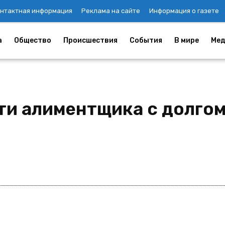
нтактная информация
Реклама на сайте
Информация о газете
а
Общество
Происшествия
События
В мире
Мед
и алиментщика с долгом 