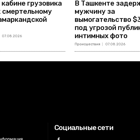
 кабине грузовика
В Ташкенте задер
к смертельному
мужчину за
амаркандской
вымогательство $
под угрозой публи
интимных фото
07.08.2026
Происшествия
07.08.2026
Социальные сети
информация