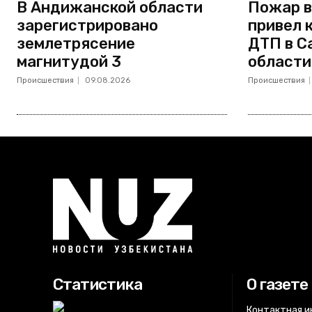
В Андижанской области
Пожар в
зарегистрировано
привел 
землетрясение
ДТП в С
магнитудой 3
области
Происшествия
09.08.2026
Происшествия
Статистика
О газете
Контактная 