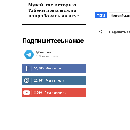
Музей, где историю
Узбекистана можно
попробовать на вкус
ТЕГИ
Навоийская
Поделитьс
Подпишитесь на нас
51,905
Фанаты
МНЕ НРАВИТСЯ
22,961
Читатели
ЧИТАТЬ
8,920
Подписчики
ПОДПИСАТЬСЯ