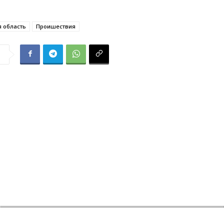
 область
Проишествия
я