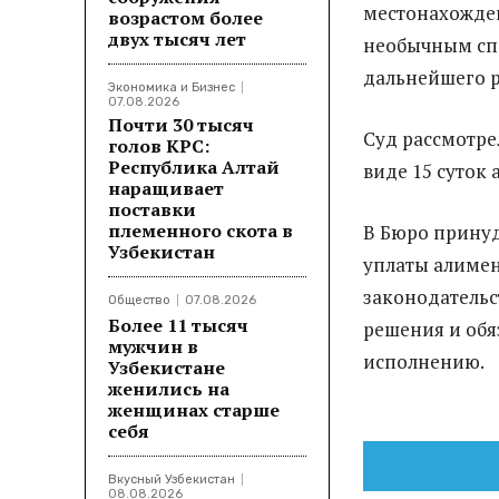
местонахожден
возрастом более
двух тысяч лет
необычным спо
дальнейшего р
Экономика и Бизнес
07.08.2026
Почти 30 тысяч
Суд рассмотре
голов КРС:
Республика Алтай
виде 15 суток
наращивает
поставки
племенного скота в
В Бюро принуд
Узбекистан
уплаты алимен
законодательс
Общество
07.08.2026
Более 11 тысяч
решения и обя
мужчин в
исполнению.
Узбекистане
женились на
женщинах старше
себя
Вкусный Узбекистан
08.08.2026