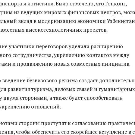
анспорта и логистики. Было отмечено, что Гонконг,
дним из ведущих мировых финансовых центров, мож
ельный вклад в модернизацию экономики Узбекистан
овместных высокотехнологичных проектов.
ние участники переговоров уделили расширению
ого сотрудничества, укреплению контактов между
гами и продвижению новых совместных инициатив.
о введение безвизового режима создаст дополнитель
ля развития туризма, деловых связей и гуманитарных
 двумя сторонами, а также будет способствовать
укреплению отношений.
нотами стороны приступят к согласованию практичес
шения, чтобы обеспечить его скорейшее вступление в с