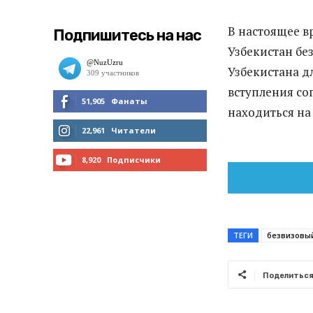
В настоящее в
Подпишитесь на нас
Узбекистан без
Узбекистана д
вступления со
51,905
Фанаты
находиться на 
МНЕ НРАВИТСЯ
22,961
Читатели
ЧИТАТЬ
8,920
Подписчики
ПОДПИСАТЬСЯ
ТЕГИ
безвизовы
Поделитьс