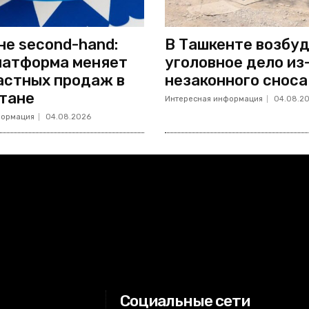
не second-hand:
В Ташкенте возбу
латформа меняет
уголовное дело из
астных продаж в
незаконного сноса
тане
Интересная информация
04.08.2
формация
04.08.2026
Социальные сети