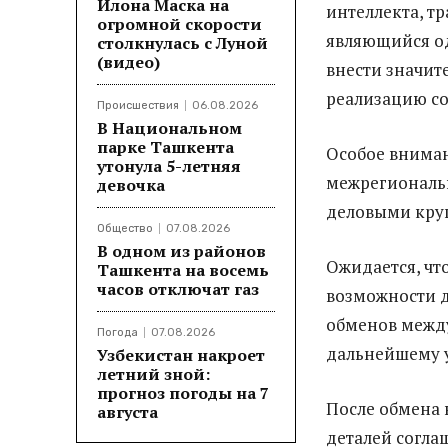
Илона Маска на
интеллекта, тр
огромной скорости
являющийся о
столкнулась с Луной
(видео)
внести значит
реализацию с
Происшествия
06.08.2026
В Национальном
парке Ташкента
Особое внима
утонула 5-летняя
межрегиональн
девочка
деловыми кру
Общество
07.08.2026
В одном из районов
Ожидается, чт
Ташкента на восемь
часов отключат газ
возможности д
обменов между
Погода
07.08.2026
дальнейшему 
Узбекистан накроет
летний зной:
прогноз погоды на 7
После обмена 
августа
деталей согла