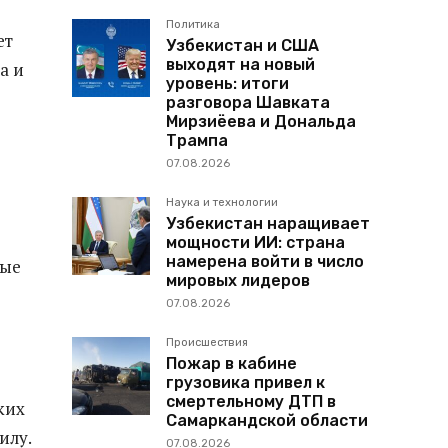
Политика
ет
Узбекистан и США
выходят на новый
а и
уровень: итоги
разговора Шавката
Мирзиёева и Дональда
Трампа
07.08.2026
Наука и технологии
Узбекистан наращивает
мощности ИИ: страна
намерена войти в число
ные
мировых лидеров
07.08.2026
Происшествия
Пожар в кабине
грузовика привел к
смертельному ДТП в
ких
Самаркандской области
илу.
07.08.2026