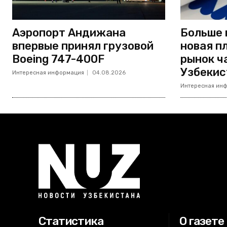
Аэропорт Андижана
Больше 
впервые принял грузовой
новая п
Boeing 747-400F
рынок ч
Узбекис
Интересная информация
04.08.2026
Интересная ин
Статистика
О газете