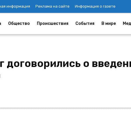
ная информация
Реклама на сайте
Информация о газете
а
Общество
Происшествия
События
В мире
Мед
г договорились о введен
а