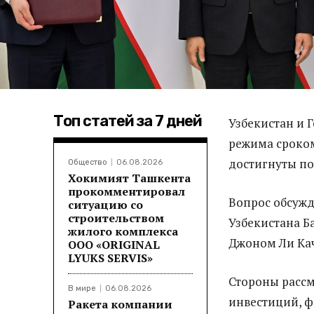
Топ статей за 7 дней
Узбекистан и 
режима сроком
достигнуты по
Общество
06.08.2026
Хокимият Ташкента
прокомментировал
Вопрос обсужд
ситуацию со
строительством
Узбекистана Б
жилого комплекса
Джоном Ли Ка
ООО «ORIGINAL
LYUKS SERVIS»
Стороны рассм
В мире
06.08.2026
инвестиций, ф
Ракета компании