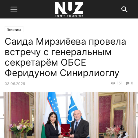
Политика
Саида Мирзиёева провела
встречу с генеральным
секретарём ОБСЕ
Феридуном Синирлиоглу
151
0
03.06.2026