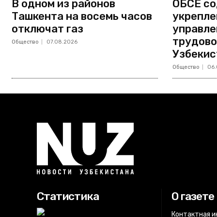
В одном из районов
ОБСЕ со
Ташкента на восемь часов
укрепле
отключат газ
управле
трудово
Общество
07.08.2026
Узбекис
Общество
06.
Статистика
О газете
Контактная 