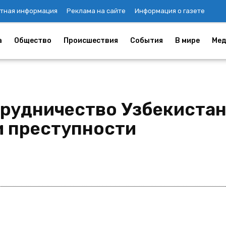
тная информация
Реклама на сайте
Информация о газете
а
Общество
Происшествия
События
В мире
Мед
трудничество Узбекистан
и преступности