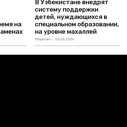
В Узбекистане внедрят
систему поддержки
детей, нуждающихся в
ремя на
специальном образовании,
заменах
на уровне махаллей
Общество
06.08.2026