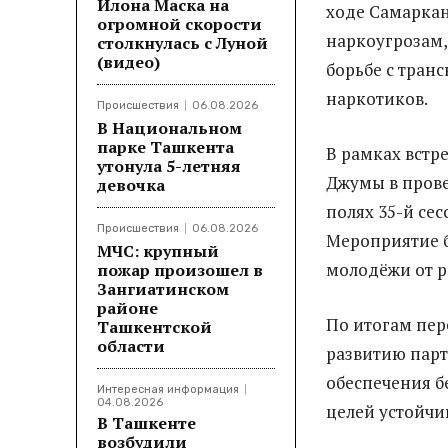
Илона Маска на
ходе Самарка
огромной скорости
наркоугрозам,
столкнулась с Луной
(видео)
борьбе с тран
наркотиков.
Происшествия
06.08.2026
В Национальном
парке Ташкента
В рамках встр
утонула 5-летняя
Джумы в прове
девочка
полях 35-й се
Происшествия
06.08.2026
Мероприятие 
МЧС: крупный
молодёжи от р
пожар произошел в
Зангиатинском
районе
По итогам пер
Ташкентской
области
развитию парт
обеспечения б
Интересная информация
04.08.2026
целей устойчи
В Ташкенте
возбудили