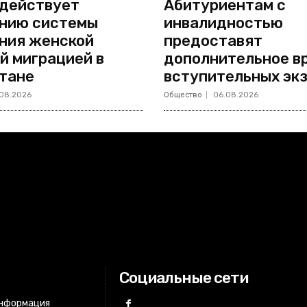
действует
Абитуриентам с
нию системы
инвалидностью
ния женской
предоставят
й миграцией в
дополнительное в
тане
вступительных эк
08.2026
Общество
06.08.2026
Социальные сети
информация