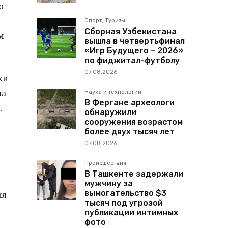
ю
Спорт, Туризм
Сборная Узбекистана
м
вышла в четвертьфинал
«Игр Будущего – 2026»
по фиджитал-футболу
07.08.2026
ки
на
Наука и технологии
В Фергане археологи
.
обнаружили
сооружения возрастом
более двух тысяч лет
07.08.2026
Происшествия
В Ташкенте задержали
мужчину за
вымогательство $3
ия
тысяч под угрозой
публикации интимных
фото