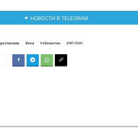
НОВОСТИ В TELEGRAM
аркотиками
Вена
Узбекистан
УНП ООН
я