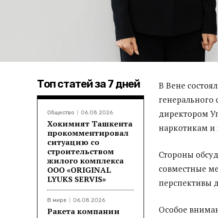
Топ статей за 7 дней
В Вене состоя
генерального 
директором У
Общество
06.08.2026
Хокимият Ташкента
наркотикам и
прокомментировал
ситуацию со
строительством
Стороны обсуд
жилого комплекса
совместные ме
ООО «ORIGINAL
LYUKS SERVIS»
перспективы д
В мире
06.08.2026
Особое вниман
Ракета компании