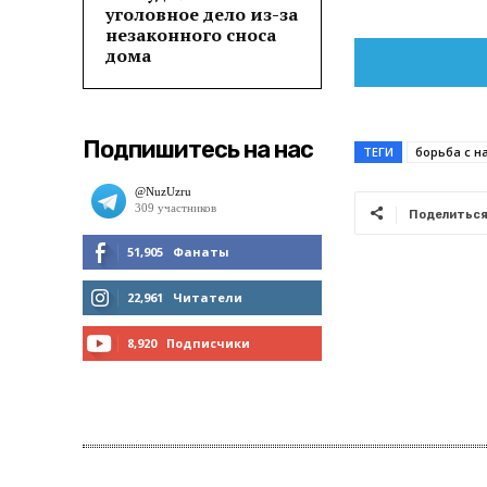
уголовное дело из-за
незаконного сноса
дома
Подпишитесь на нас
ТЕГИ
борьба с н
Поделитьс
51,905
Фанаты
МНЕ НРАВИТСЯ
22,961
Читатели
ЧИТАТЬ
8,920
Подписчики
ПОДПИСАТЬСЯ