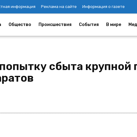
ктная информация
Реклама на сайте
Информация о газете
а
Общество
Происшествия
События
В мире
Мед
 попытку сбыта крупной 
аратов