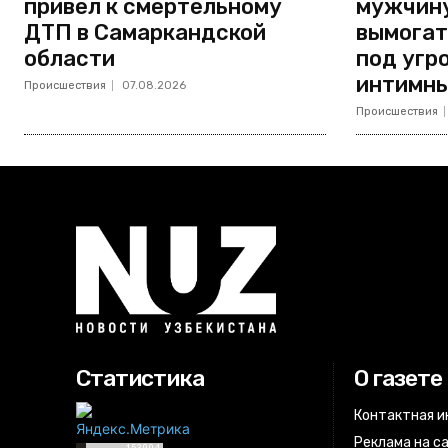
привел к смертельному
мужчину
ДТП в Самаркандской
вымогат
области
под угр
интимны
Происшествия
07.08.2026
Происшествия
Статистика
О газете
Контактная 
Реклама на с