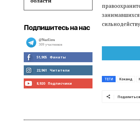
области
правоохраните
занимавшихся 
сильнодейств
Подпишитесь на нас
51,905
Фанаты
МНЕ НРАВИТСЯ
22,961
Читатели
ТЕГИ
Коканд
ЧИТАТЬ
8,920
Подписчики
ПОДПИСАТЬСЯ
Поделитьс