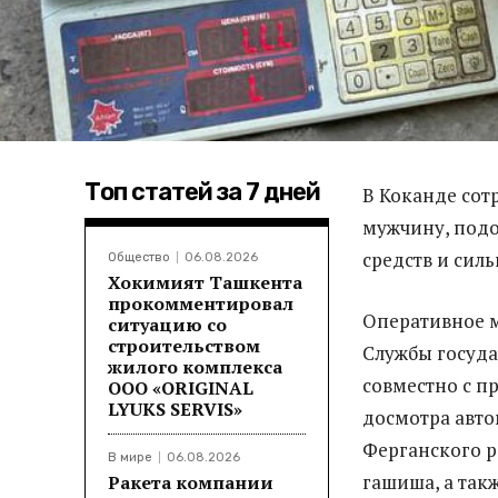
Топ статей за 7 дней
В Коканде сот
мужчину, подо
средств и сил
Общество
06.08.2026
Хокимият Ташкента
прокомментировал
Оперативное 
ситуацию со
строительством
Службы госуда
жилого комплекса
совместно с п
ООО «ORIGINAL
LYUKS SERVIS»
досмотра авто
Ферганского р
В мире
06.08.2026
гашиша, а такж
Ракета компании