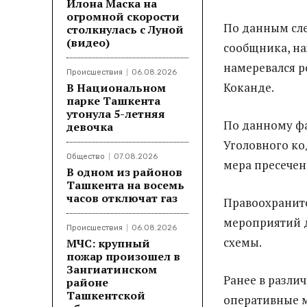
Илона Маска на
огромной скорости
По данным сле
столкнулась с Луной
(видео)
сообщника, на
намеревался р
Происшествия
06.08.2026
Коканде.
В Национальном
парке Ташкента
утонула 5-летняя
По данному фа
девочка
Уголовного ко
Общество
07.08.2026
мера пресечен
В одном из районов
Ташкента на восемь
часов отключат газ
Правоохранит
мероприятий д
Происшествия
06.08.2026
схемы.
МЧС: крупный
пожар произошел в
Зангиатинском
Ранее в разли
районе
Ташкентской
оперативные м