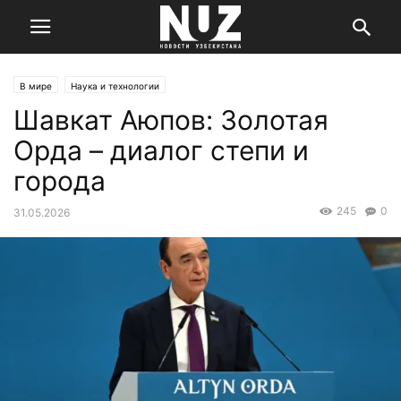
В мире
Наука и технологии
Шавкат Аюпов: Золотая
Орда – диалог степи и
города
245
0
31.05.2026