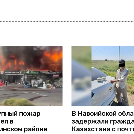
упный пожар
В Навоийской обл
ел в
задержали гражд
инском районе
Казахстана с почт