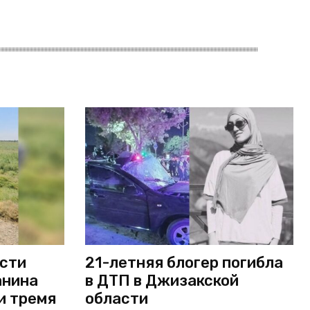
асти
21-летняя блогер погибла
анина
в ДТП в Джизакской
и тремя
области