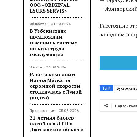
ООО «ORIGINAL
— Жондорский 
LYUKS SERVIS»
Общество
04.08.2026
Расстояние от
В Узбекистане
западном нап
предложили
изменить систему
оплаты труда
госслужащих
В мире
06.08.2026
Ракета компании
Илона Маска на
огромной скорости
ТЕГИ
Бухарская 
столкнулась с Луной
(видео)
Поделитьс
Происшествия
05.08.2026
21-летняя блогер
погибла в ДТП в
Джизакской области