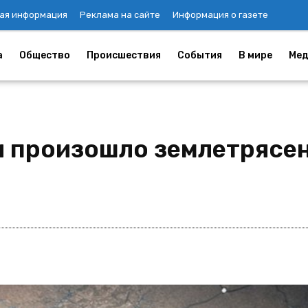
ая информация
Реклама на сайте
Информация о газете
а
Общество
Происшествия
События
В мире
Мед
и произошло землетрясен