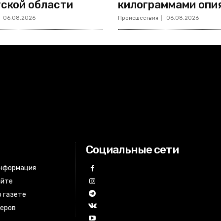
ской области
килограммами опи
06.08.2026
Происшествия
06.08.2026
Социальные сети
информация
айте
 газете
неров