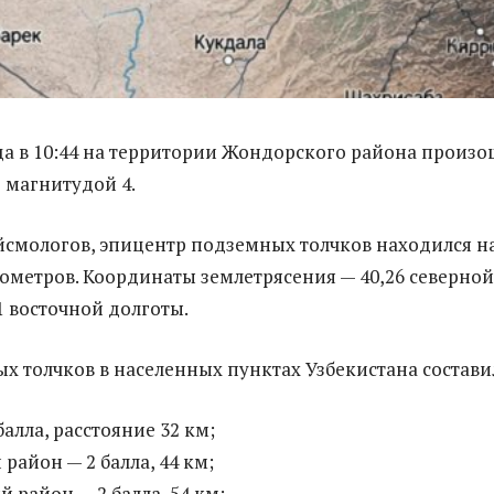
ода в 10:44 на территории Жондорского района произ
 магнитудой 4.
смологов, эпицентр подземных толчков находился н
лометров. Координаты землетрясения — 40,26 северной
1 восточной долготы.
х толчков в населенных пунктах Узбекистана состави
балла, расстояние 32 км;
район — 2 балла, 44 км;
 район — 2 балла, 54 км;