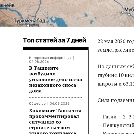
Топ статей за 7 дней
22 мая 2026 г
землетрясение
Интересная информация
04.08.2026
По данным сей
В Ташкенте
возбудили
глубине 10 ки
уголовное дело из-за
широты и 63,1
незаконного сноса
дома
Сила подземны
Общество
06.08.2026
Хокимият Ташкента
прокомментировал
— Газли — 2–3 
ситуацию со
— Пешкунский 
строительством
жилого комплекса
— Каракульский