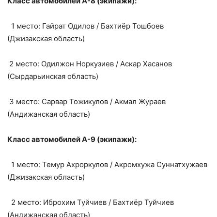
Класс автомобилей А-8 (экипажи):
1 место: Гайрат Одилов / Бахтиёр Тошбоев
(Джизакская область)
2 место: Одилжон Норкузиев / Аскар Хасанов
(Сырдарьинская область)
3 место: Сарвар Тожикулов / Акмал Жураев
(Андижанская область)
Класс автомобилей А-9 (экипажи):
1 место: Темур Ахроркулов / Акромхужа Суннатхужаев
(Джизакская область)
2 место: Иброхим Туйчиев / Бахтиёр Туйчиев
(Андижанская область)