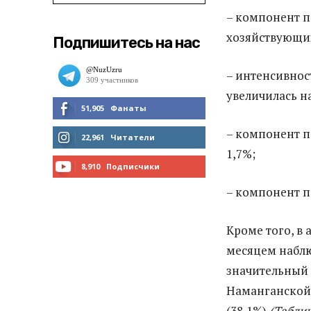
– компонент п
хозяйствующих
Подпишитесь на нас
– интенсивнос
увеличилась на
51,905
Фанаты
– компонент 
МНЕ НРАВИТСЯ
22,961
Читатели
1,7%;
ЧИТАТЬ
8,910
Подписчики
– компонент п
ПОДПИСАТЬСЯ
Кроме того, в
месяцем наблю
значительный 
Наманганской 
(38,1%)
(Табли