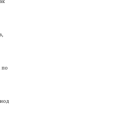
ак
в,
 по
риод