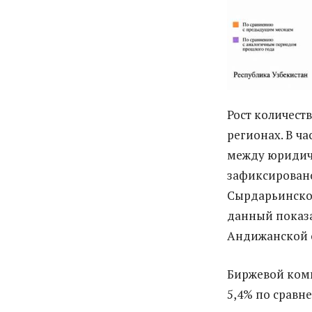
Рост количест
регионах. В ч
между юридич
зафиксировано 
Сырдарьинской 
данный показа
Андижанской о
Биржевой комп
5,4% по сравн