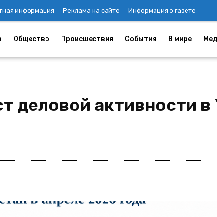
тная информация
Реклама на сайте
Информация о газете
а
Общество
Происшествия
События
В мире
Мед
ст деловой активности в