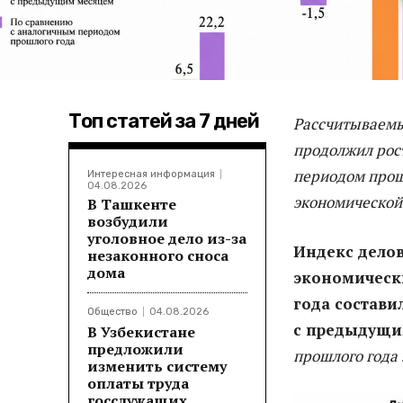
Топ статей за 7 дней
Рассчитываемы
продолжил рос
периодом прош
Интересная информация
04.08.2026
экономической
В Ташкенте
возбудили
уголовное дело из-за
Индекс дело
незаконного сноса
дома
экономическ
года состави
Общество
04.08.2026
с предыдущ
В Узбекистане
предложили
прошлого года 
изменить систему
оплаты труда
госслужащих