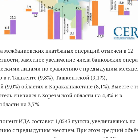
ва межбанковских платёжных операций отмечен в 12
астности, заметное увеличение числа банковских опер
ескими лицами по сравнению с предыдущим месяц
в г. Ташкенте (9,8%), Ташкентской (9,1%),
(9,0%) областях и Каракалпакстане (8,1%). Вместе с т
тель снизился в Хорезмской области на 4,4% и в
бласти на 3,7%.
онент ИДА составил 1,0543 пункта, увеличившись на
ению с предыдущим месяцем. При этом средний объё