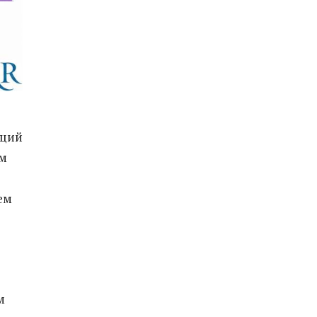
аций
ем
ем
м