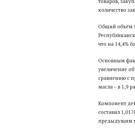
товаров, закуп
количество за
Общий объём т
Республиканск
что на 14,4% 
Основным факт
увеличение об
сравнению с п
масла – в 1,9 р
Компонент де
составил 1,017
предыдущим м