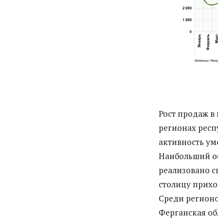
Рост продаж в
регионах респ
активность ум
Наибольший об
реализовано с
столицу прихо
Среди регионо
Ферганская об