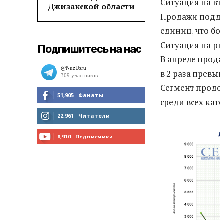
Ситуация на 
Джизакской области
Продажи подде
единиц, что б
Ситуация на р
Подпишитесь на нас
В апреле прод
в 2 раза прев
Сегмент продо
51,905
Фанаты
среди всех ка
МНЕ НРАВИТСЯ
22,961
Читатели
ЧИТАТЬ
8,910
Подписчики
ПОДПИСАТЬСЯ