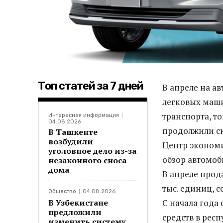
Топ статей за 7 дней
В апреле на а
легковых маши
транспорта, т
Интересная информация
04.08.2026
продолжили с
В Ташкенте
возбудили
Центр экономи
уголовное дело из-за
обзор автомоб
незаконного сноса
дома
В апреле прод
тыс. единиц, 
Общество
04.08.2026
В Узбекистане
С начала года
предложили
средств в респ
изменить систему