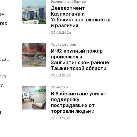
Экономика и Бизнес
Девелопмент
де
Казахстана и
Узбекистана: схожесть
тях
и различия
06.08.2026
Происшествия
МЧС: крупный пожар
произошел в
ода.
Зангиатинском районе
Ташкентской области
вых
06.08.2026
с.
Общество
В Узбекистане усилят
поддержку
пострадавших от
торговли людьми
м
06.08.2026