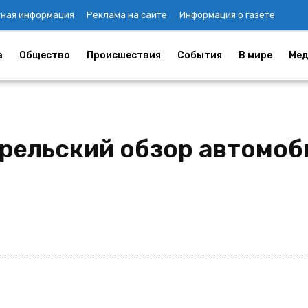
тная информация
Реклама на сайте
Информация о газете
а
Общество
Происшествия
События
В мире
Мед
рельский обзор автомоб