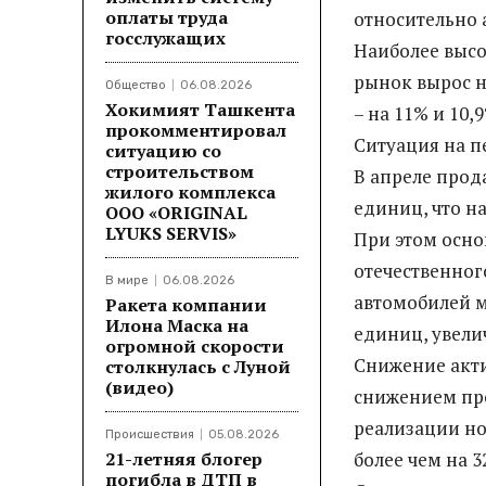
оплаты труда
относительно 
госслужащих
Наиболее высо
рынок вырос н
Общество
06.08.2026
Хокимият Ташкента
– на 11% и 10,
прокомментировал
Ситуация на 
ситуацию со
строительством
В апреле прод
жилого комплекса
единиц, что н
ООО «ORIGINAL
LYUKS SERVIS»
При этом осно
отечественног
В мире
06.08.2026
автомобилей ме
Ракета компании
Илона Маска на
единиц, увели
огромной скорости
Снижение акти
столкнулась с Луной
(видео)
снижением пр
реализации но
Происшествия
05.08.2026
21-летняя блогер
более чем на 
погибла в ДТП в