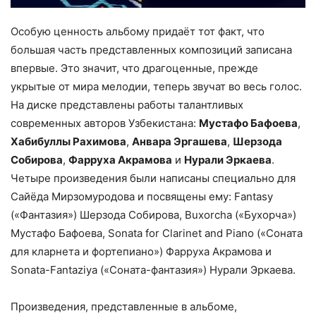
Особую ценность альбому придаёт тот факт, что
большая часть представленных композиций записана
впервые. Это значит, что драгоценные, прежде
укрытые от мира мелодии, теперь звучат во весь голос.
На диске представлены работы талантливых
современных авторов Узбекистана:
Мустафо Бафоева
,
Хабибуллы Рахимова
,
Анвара Эргашева
,
Шерзода
Собирова
,
Фарруха Акрамова
и
Нурали Эркаева
.
Четыре произведения были написаны специально для
Сайёда Мирзомуродова и посвящены ему: Fantasy
(«Фантазия») Шерзода Собирова, Buxorcha («Бухорча»)
Мустафо Бафоева, Sonata for Clarinet and Piano («Соната
для кларнета и фортепиано») Фарруха Акрамова и
Sonata-Fantaziya («Соната-фантазия») Нурали Эркаева.
Произведения, представленные в альбоме,