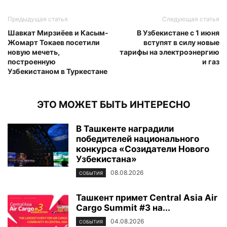
Предыдущая статья
Следующая статья
Шавкат Мирзиёев и Касым-
В Узбекистане с 1 июня
Жомарт Токаев посетили
вступят в силу новые
новую мечеть,
тарифы на электроэнергию
построенную
и газ
Узбекистаном в Туркестане
ЭТО МОЖЕТ БЫТЬ ИНТЕРЕСНО
В Ташкенте наградили
победителей национального
конкурса «Созидатели Нового
Узбекистана»
08.08.2026
СОБЫТИЯ
Ташкент примет Central Asia Air
Cargo Summit #3 на...
04.08.2026
СОБЫТИЯ