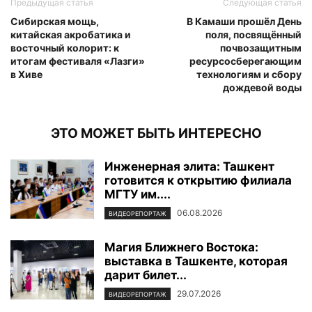
Предыдущая статья
Следующая статья
Сибирская мощь,
В Камаши прошёл День
китайская акробатика и
поля, посвящённый
восточный колорит: к
почвозащитным
итогам фестиваля «Лазги»
ресурсосберегающим
в Хиве
технологиям и сбору
дождевой воды
ЭТО МОЖЕТ БЫТЬ ИНТЕРЕСНО
Инженерная элита: Ташкент
готовится к открытию филиала
МГТУ им....
06.08.2026
ВИДЕОРЕПОРТАЖ
Магия Ближнего Востока:
выставка в Ташкенте, которая
дарит билет...
29.07.2026
ВИДЕОРЕПОРТАЖ