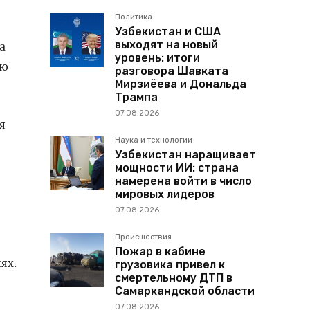
Политика
Узбекистан и США
выходят на новый
а
уровень: итоги
ию
разговора Шавката
Мирзиёева и Дональда
Трампа
07.08.2026
я
Наука и технологии
Узбекистан наращивает
мощности ИИ: страна
намерена войти в число
мировых лидеров
07.08.2026
Происшествия
Пожар в кабине
ях.
грузовика привел к
смертельному ДТП в
Самаркандской области
07.08.2026