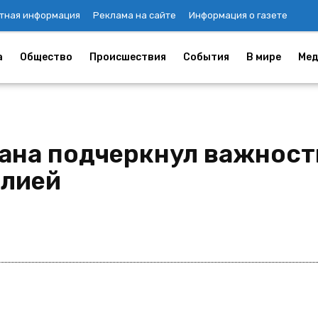
тная информация
Реклама на сайте
Информация о газете
а
Общество
Происшествия
События
В мире
Мед
ана подчеркнул важност
илией