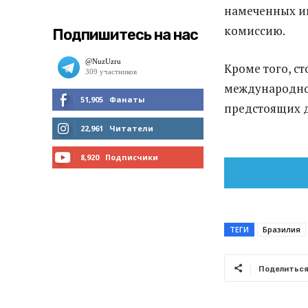
намеченных и
комиссию.
Подпишитесь на нас
Кроме того, с
международной
51,905
Фанаты
предстоящих 
МНЕ НРАВИТСЯ
22,961
Читатели
ЧИТАТЬ
8,920
Подписчики
ПОДПИСАТЬСЯ
ТЕГИ
Бразилия
Поделитьс