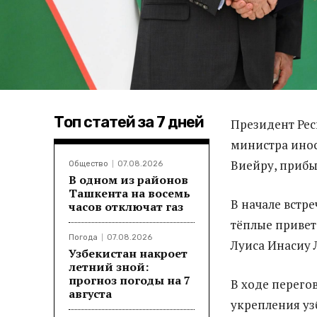
Топ статей за 7 дней
Президент Рес
министра ино
Виейру, прибы
Общество
07.08.2026
В одном из районов
Ташкента на восемь
В начале встр
часов отключат газ
тёплые привет
Погода
07.08.2026
Луиса Инасиу 
Узбекистан накроет
летний зной:
прогноз погоды на 7
В ходе перего
августа
укрепления уз