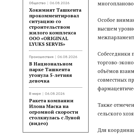
многоплановог
Общество
06.08.2026
Хокимият Ташкента
прокомментировал
Особое вниман
ситуацию со
строительством
высшем уровне
жилого комплекса
межпарламент
ООО «ORIGINAL
LYUKS SERVIS»
Собеседники 
Происшествия
06.08.2026
торгово-эконо
В Национальном
парке Ташкента
объёмов взаим
утонула 5-летняя
совместных пр
девочка
фармацевтичес
В мире
06.08.2026
Ракета компании
Также отмечен
Илона Маска на
огромной скорости
сельского хозя
столкнулась с Луной
(видео)
Для координац