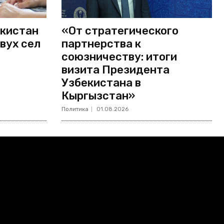
екистан
«От стратегического
вух сел
партнерства к
союзничеству: итоги
визита Президента
Узбекистана в
Кыргызстан»
Политика
01.08.2026