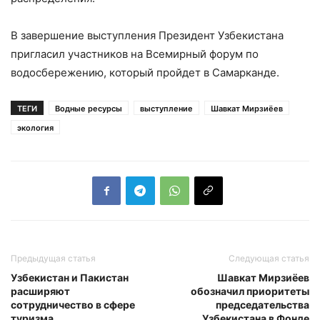
В завершение выступления Президент Узбекистана
пригласил участников на Всемирный форум по
водосбережению, который пройдет в Самарканде.
ТЕГИ
Водные ресурсы
выступление
Шавкат Мирзиёев
экология
Предыдущая статья
Следующая статья
Узбекистан и Пакистан
Шавкат Мирзиёев
расширяют
обозначил приоритеты
сотрудничество в сфере
председательства
туризма
Узбекистана в Фонде