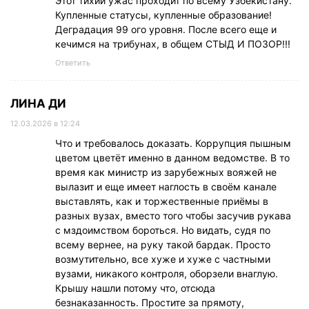
Этот тихий ужас проходит по всему Узбекистану.
Купленные статусы, купленные образование!
Деградация 99 ого уровня. После всего еще и
кечимся на трибунах, в общем СТЫД И ПОЗОР!!!
Ответить
ЛИНА ДИ
12.03.2026 в 12:24
Что и требовалось доказать. Коррупция пышным
цветом цветёт именно в данном ведомстве. В то
время как министр из зарубежных вояжей не
вылазит и еще имеет наглость в своём канале
выставлять, как и торжественные приёмы в
разных вузах, вместо того чтобы засучив рукава
с мздоимством бороться. Но видать, судя по
всему вернее, на руку такой бардак. Просто
возмутительно, все хуже и хуже с частными
вузами, никакого контроля, оборзели внаглую.
Крышу нашли потому что, отсюда
безнаказанность. Простите за прямоту,