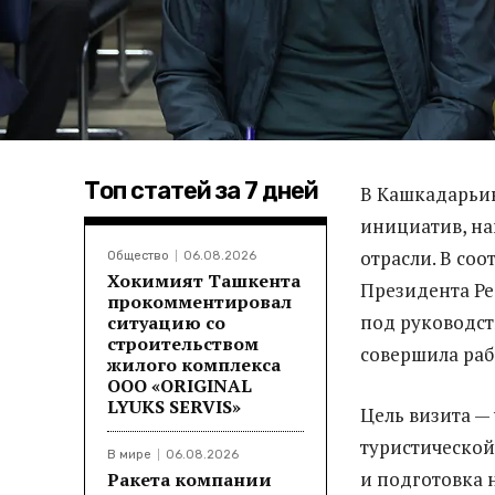
Топ статей за 7 дней
В Кашкадарьин
инициатив, на
отрасли. В со
Общество
06.08.2026
Хокимият Ташкента
Президента Ре
прокомментировал
под руководст
ситуацию со
строительством
совершила раб
жилого комплекса
ООО «ORIGINAL
LYUKS SERVIS»
Цель визита —
туристической
В мире
06.08.2026
и подготовка 
Ракета компании