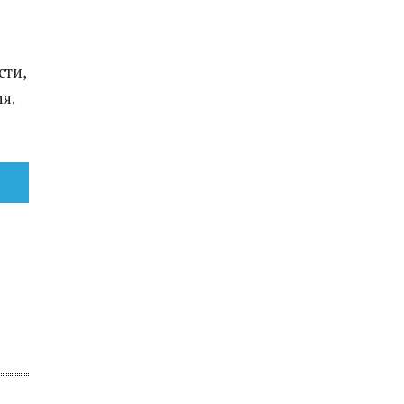
сти,
я.