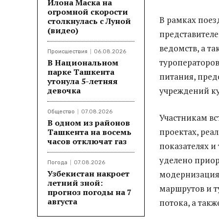
Илона Маска на
огромной скорости
В рамках поез
столкнулась с Луной
(видео)
представителе
ведомств, а т
Происшествия
06.08.2026
туроператоров
В Национальном
парке Ташкента
питания, пред
утонула 5-летняя
девочка
учреждений ку
Общество
07.08.2026
Участникам вс
В одном из районов
проектах, реа
Ташкента на восемь
часов отключат газ
показателях и
уделено приор
Погода
07.08.2026
Узбекистан накроет
модернизация 
летний зной:
маршрутов и т
прогноз погоды на 7
августа
потока, а так