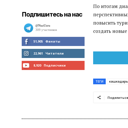
По итогам ди
Подпишитесь на нас
перспективных
повысить тури
создать новые
51,905
Фанаты
МНЕ НРАВИТСЯ
22,961
Читатели
ЧИТАТЬ
8,920
Подписчики
ПОДПИСАТЬСЯ
ТЕГИ
кашкадарь
Поделитьс