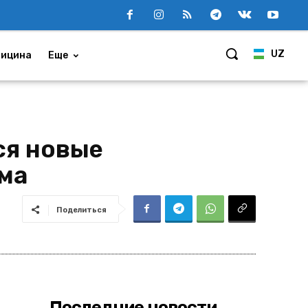
UZ
ицина
Еще
ся новые
ма
Поделиться
Последние новости