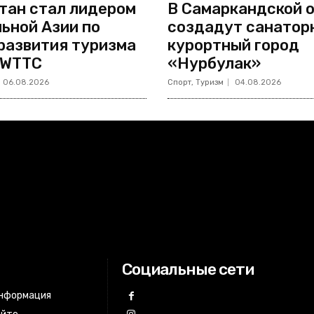
тан стал лидером
В Самаркандской 
ьной Азии по
создадут санатор
развития туризма
курортный город
 WTTC
«Нурбулак»
06.08.2026
Спорт, Туризм
04.08.2026
Социальные сети
информация