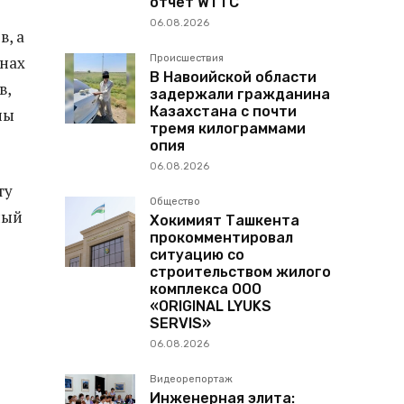
отчет WTTC
06.08.2026
в, а
Происшествия
онах
В Навоийской области
в,
задержали гражданина
Казахстана с почти
ны
тремя килограммами
опия
06.08.2026
ту
Общество
ный
Хокимият Ташкента
прокомментировал
ситуацию со
строительством жилого
комплекса ООО
«ORIGINAL LYUKS
SERVIS»
06.08.2026
Видеорепортаж
Инженерная элита: