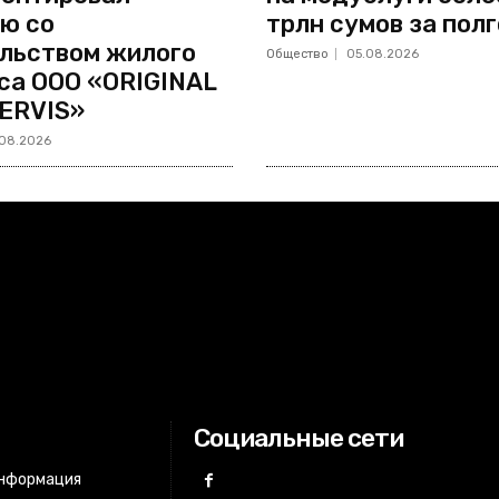
ю со
трлн сумов за пол
льством жилого
Общество
05.08.2026
са ООО «ORIGINAL
ERVIS»
08.2026
Социальные сети
информация