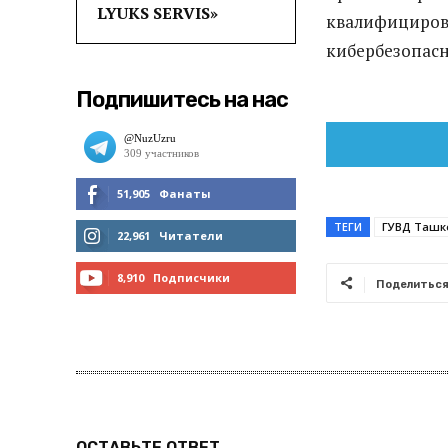
LYUKS SERVIS»
квалифицирова
кибербезопасн
Подпишитесь на нас
51,905
Фанаты
ТЕГИ
ГУВД Ташк
МНЕ НРАВИТСЯ
22,961
Читатели
ЧИТАТЬ
8,910
Подписчики
Поделитьс
ПОДПИСАТЬСЯ
ОСТАВЬТЕ ОТВЕТ