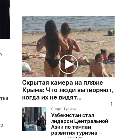
ю
Скрытая камера на пляже
Крыма: Что люди вытворяют,
когда их не видят...
тва
Спорт, Туризм
Узбекистан стал
лидером Центральной
го
Азии по темпам
развития туризма —