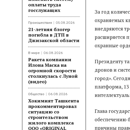
оплаты труда
госслужащих
За год количе
охраняемых кв
Происшествия
05.08.2026
внедряются т
21-летняя блогер
погибла в ДТП в
расширяется 
Джизакской области
охранные орде
В мире
06.08.2026
Ракета компании
Президенту та
Илона Маска на
дронов и сис
огромной скорости
столкнулась с Луной
город». Сегод
(видео)
платформа, 13
интеллектуаль
Общество
06.08.2026
Хокимият Ташкента
прокомментировал
Глава государ
ситуацию со
строительством
обеспечению б
жилого комплекса
причины прав
ООО «ORIGINAL