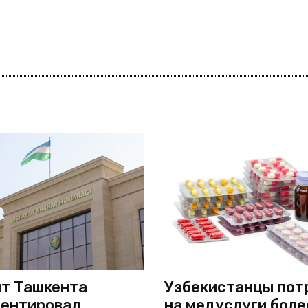
т Ташкента
Узбекистанцы пот
ентировал
на медуслуги боле