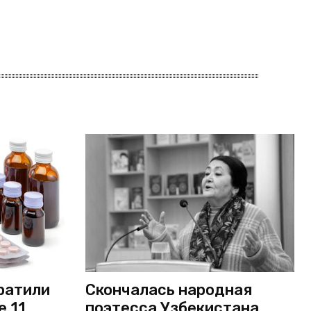
ратили
Скончалась народная
е 11
поэтесса Узбекистана