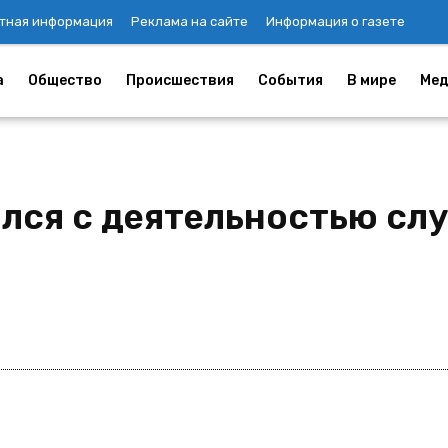
тная информация
Реклама на сайте
Информация о газете
а
Общество
Происшествия
События
В мире
Мед
лся с деятельностью сл