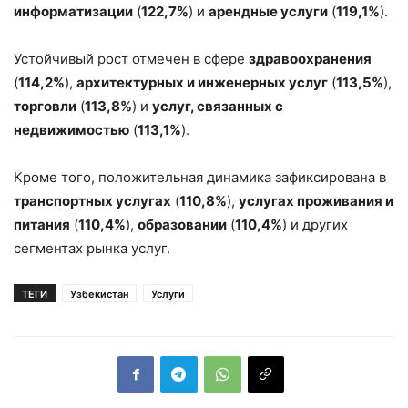
информатизации
(
122,7%
) и
арендные услуги
(
119,1%
).
Устойчивый рост отмечен в сфере
здравоохранения
(
114,2%
),
архитектурных и инженерных услуг
(
113,5%
),
торговли
(
113,8%
) и
услуг, связанных с
недвижимостью
(
113,1%
).
Кроме того, положительная динамика зафиксирована в
транспортных услугах
(
110,8%
),
услугах проживания и
питания
(
110,4%
),
образовании
(
110,4%
) и других
сегментах рынка услуг.
ТЕГИ
Узбекистан
Услуги