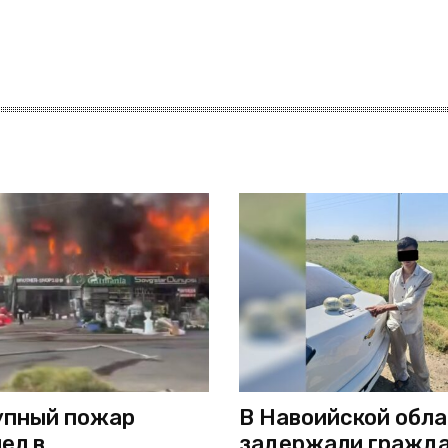
упный пожар
В Навоийской обл
ел в
задержали гражд