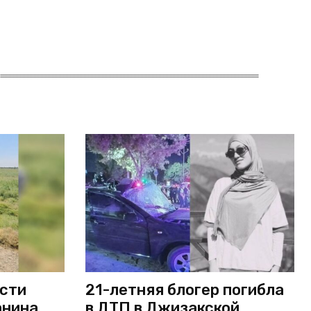
асти
21-летняя блогер погибла
анина
в ДТП в Джизакской