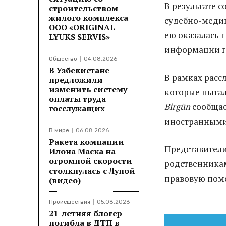
В результате 
строительством
жилого комплекса
судебно-медиц
ООО «ORIGINAL
ею оказалась 
LYUKS SERVIS»
информации 
Общество
04.08.2026
В Узбекистане
В рамках расс
предложили
изменить систему
которые пытал
оплаты труда
Birgün
сообщае
госслужащих
иностранными
В мире
06.08.2026
Ракета компании
Представители
Илона Маска на
огромной скорости
родственника
столкнулась с Луной
правовую пом
(видео)
Происшествия
05.08.2026
21-летняя блогер
погибла в ДТП в