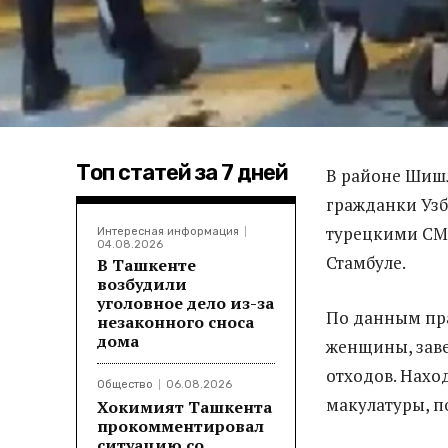
Топ статей за 7 дней
В районе Шишл
гражданки Уз
турецкими СМИ
Интересная информация
04.08.2026
Стамбуле.
В Ташкенте
возбудили
уголовное дело из-за
По данным пра
незаконного сноса
дома
женщины, заве
отходов. Нахо
Общество
06.08.2026
макулатуры, п
Хокимият Ташкента
прокомментировал
ситуацию со