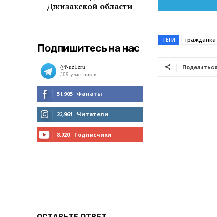
Джизакской области
ТЕГИ
гражданка 
Подпишитесь на нас
Поделитьс
51,905
Фанаты
МНЕ НРАВИТСЯ
22,961
Читатели
ЧИТАТЬ
8,920
Подписчики
ПОДПИСАТЬСЯ
ОСТАВЬТЕ ОТВЕТ