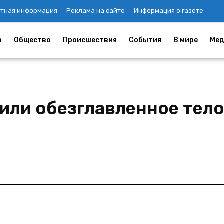
ктная информация
Реклама на сайте
Информация о газете
а
Общество
Происшествия
События
В мире
Мед
или обезглавленное тел