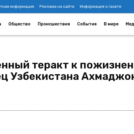
тная информация
Реклама на сайте
Информация о газете
а
Общество
Происшествия
События
В мире
Мед
ённый теракт к пожизне
ец Узбекистана Ахмаджо