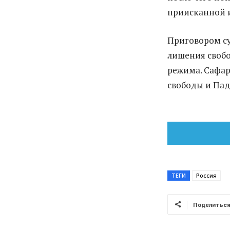
приисканной и
Приговором су
лишения свобо
режима. Сафар
свободы и Пад
ТЕГИ
Россия
Поделитьс