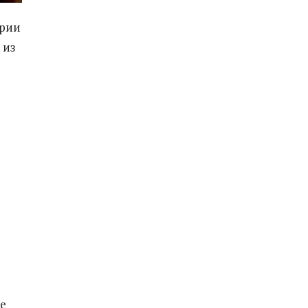
ории
 из
ее