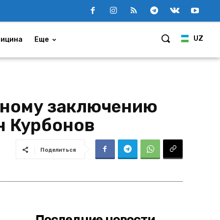
UZ
ицина
Еще
нному заключению
н Курбонов
Поделиться
Последние новости