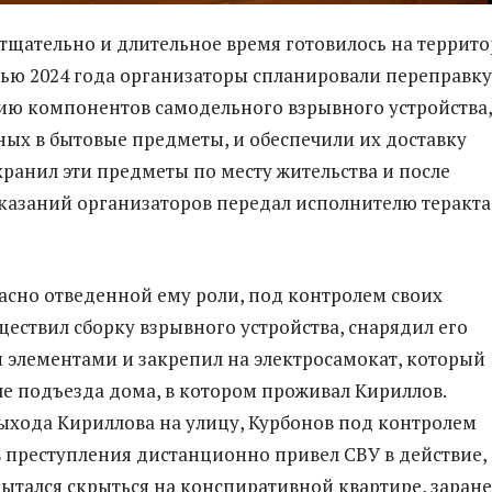
тщательно и длительное время готовилось на террит
ью 2024 года организаторы спланировали переправку
ию компонентов самодельного взрывного устройства,
ых в бытовые предметы, и обеспечили их доставку
хранил эти предметы по месту жительства и после
казаний организаторов передал исполнителю теракта
ласно отведенной ему роли, под контролем своих
ществил сборку взрывного устройства, снарядил его
элементами и закрепил на электросамокат, который
ле подъезда дома, в котором проживал Кириллов.
хода Кириллова на улицу, Курбонов под контролем
 преступления дистанционно привел СВУ в действие,
пытался скрыться на конспиративной квартире, заран