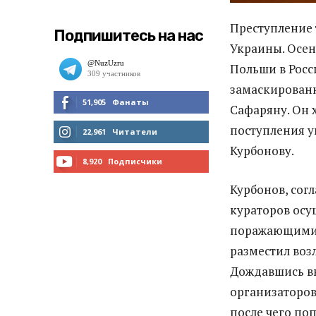
Преступление 
Подпишитесь на нас
Украины. Осен
Польши в Росс
замаскированн
51,905
Фанаты
Сафаряну. Он 
поступления у
МНЕ НРАВИТСЯ
22,961
Читатели
Курбонову.
ЧИТАТЬ
8,920
Подписчики
Курбонов, сог
ПОДПИСАТЬСЯ
кураторов осу
поражающими 
разместил воз
Дождавшись вы
организаторов
после чего по