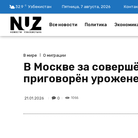
C
32.9
Узбекистан
Пятница, 7 августа, 2026
Контак
Все новости
Политика
Экономик
В мире
О миграции
В Москве за соверш
приговорён урожен
1066
0
21.01.2026