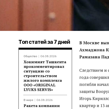
Топ статей за 7 дней
В Москве вын
Ахмаджона Ку
Рамазана Па
Общество
06.08.2026
Хокимият Ташкента
прокомментировал
Следствием и 
ситуацию со
строительством
года совершил
жилого комплекса
погибли начал
ООО «ORIGINAL
LYUKS SERVIS»
защиты Воору
Игорь Кирилло
В мире
06.08.2026
квартир и 13 
Ракета компании