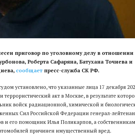
есен приговор по уголовному делу в отношении
рбонова, Роберта Сафаряна, Батухана Точиева и
диева,
сообщает
пресс-служба СК РФ.
судом установлено, что указанные лица 17 декабря 20
и террористический акт в Москве, в результате которо
ьник войск радиационной, химической и биологичес
женных Сил Российской Федерации генерал-лейтенан
в и его помощник Илья Поликарпов, а собственникам
автомобилей причинен имущественный вред.