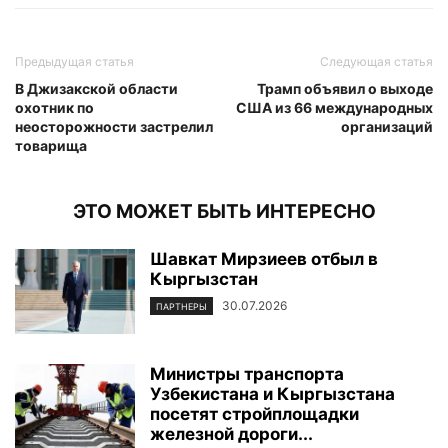
Предыдущая статья
Следующая статья
В Джизакской области
Трамп объявил о выходе
охотник по
США из 66 международных
неосторожности застрелил
организаций
товарища
ЭТО МОЖЕТ БЫТЬ ИНТЕРЕСНО
Шавкат Мирзиеев отбыл в
Кыргызстан
30.07.2026
ПАРТНЕРЫ
Министры транспорта
Узбекистана и Кыргызстана
посетят стройплощадки
железной дороги...