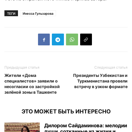
ТЕГИ
Инесса Гульзарова
Предыдущая статья
Следующая статья
Жители «Дома
Президенты Узбекистан и
специалистов» заявили о
Туркменистана провели
несогласии со застройкой
встречу в узком формате
зелёной зоны в Ташкенте
ЭТО МОЖЕТ БЫТЬ ИНТЕРЕСНО
Дилором Сайдаминова: мелодии
души, сотканные из жизни и