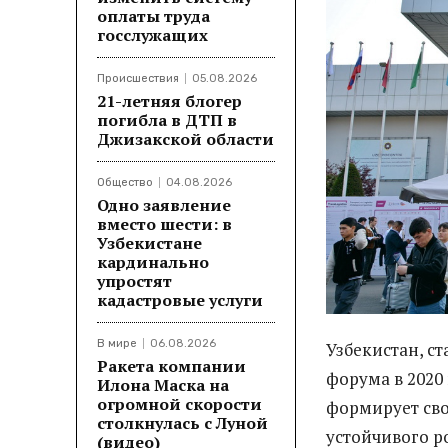
оплаты труда
госслужащих
Происшествия
05.08.2026
21-летняя блогер
погибла в ДТП в
Джизакской области
Общество
04.08.2026
Одно заявление
вместо шести: в
Узбекистане
кардинально
упростят
кадастровые услуги
В мире
06.08.2026
Узбекистан, с
Ракета компании
форума в 2020
Илона Маска на
огромной скорости
формирует св
столкнулась с Луной
устойчивого р
(видео)