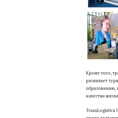
Кроме того, т
развивает тур
образованию, 
качества жизн
TransLogistica
время являетс