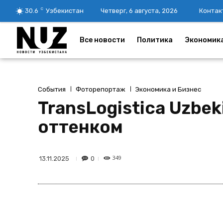
C
30.6
Узбекистан
Четверг, 6 августа, 2026
Контак
Все новости
Политика
Экономик
События
Фоторепортаж
Экономика и Бизнес
TransLogistica Uzbe
оттенком
349
0
13.11.2025