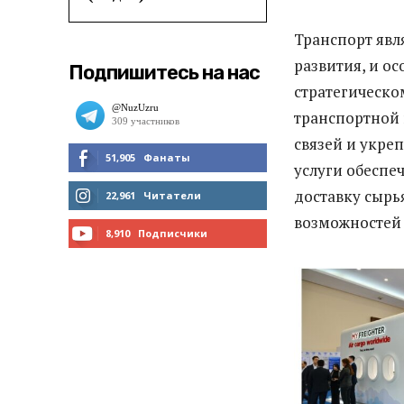
Транспорт явл
развития, и ос
Подпишитесь на нас
стратегическо
транспортной 
связей и укре
51,905
Фанаты
услуги обеспе
МНЕ НРАВИТСЯ
доставку сырь
22,961
Читатели
возможностей 
ЧИТАТЬ
8,910
Подписчики
ПОДПИСАТЬСЯ