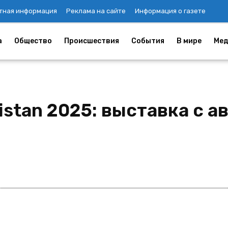
тная информация
Реклама на сайте
Информация о газете
а
Общество
Происшествия
События
В мире
Мед
kistan 2025: выставка с 