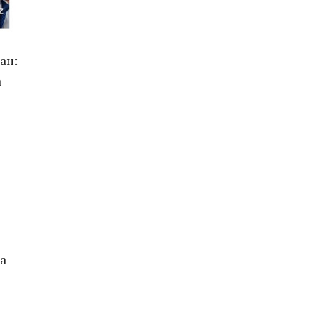
ан:
а
 а