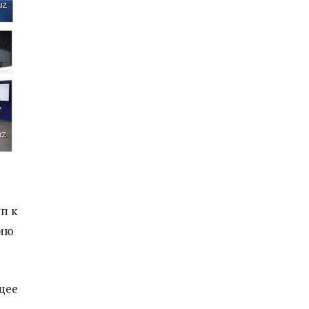
п к
нию
ящее