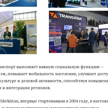
ранспорт выполняет важную социальную функцию —
изм, повышает мобильность населения, улучшает досту
культуре и деловой активности, способствуя повыше
и и интеграции регионов.
 Uzbekistan, впервые стартовавшая в 2004 году, в насто
я ведущим выставочным мероприятием отрасли в