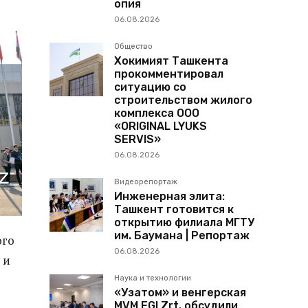
опия
06.08.2026
Общество
Хокимият Ташкента
прокомментировал
ситуацию со
строительством жилого
комплекса ООО
«ORIGINAL LYUKS
SERVIS»
06.08.2026
Видеорепортаж
Инженерная элита:
Ташкент готовится к
открытию филиала МГТУ
им. Баумана | Репортаж
ого
06.08.2026
 и
Наука и технологии
«Узатом» и венгерская
MVM EGI Zrt. обсудили