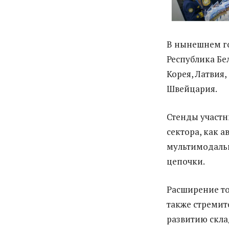
В нынешнем го
Республика Бел
Корея, Латвия,
Швейцария.
Стенды участн
сектора, как 
мультимодальн
цепочки.
Расширение то
также стремит
развитию скла