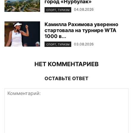
город «Нурбулак»
04.08.2026
СПОРТ, ТУРИЗМ
Камилла Рахимова уверенно
стартовала на турнире WTA
1000 в...
03.08.2026
СПОРТ, ТУРИЗМ
НЕТ КОММЕНТАРИЕВ
ОСТАВЬТЕ ОТВЕТ