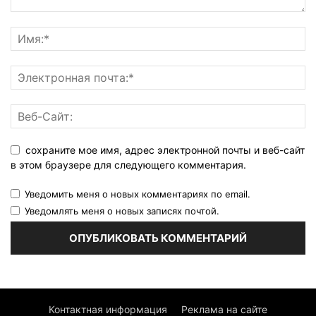
сохраните мое имя, адрес электронной почты и веб-сайт
в этом браузере для следующего комментария.
Уведомить меня о новых комментариях по email.
Уведомлять меня о новых записях почтой.
Контактная информация
Реклама на сайте