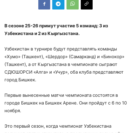
В сезоне 25-26 примут участие 5 команд: 3 из
Узбекистана и 2 из Кыргызстана.
Узбекистан в турнире будут представлять команды
«Хумо» (Ташкент), «Шердор» (Самарканд) и «Бинокор»
(Ташкент), а от Кыргызстана в чемпионате сыграют
СДЮШОРСИ «Алга» и «Учур», оба клуба представляют
город Бишкек.
Первые вынесенные матчи чемпионата состоятся в
городе Бишкек на Бишкек Арене. Они пройдут с 6 по 10
ноября.
Это первый сезон, когда чемпионат Узбекистана