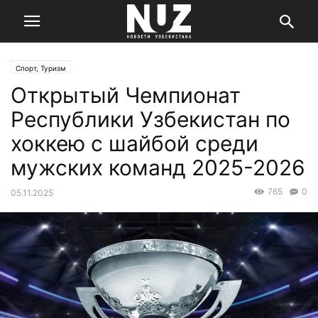
Спорт, Туризм
Открытый Чемпионат
Республики Узбекистан по
хоккею с шайбой среди
мужских команд 2025-2026
765
0
05.11.2025