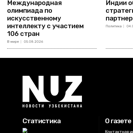
Международная
Индии о
олимпиада по
стратег
искусственному
партнер
интеллекту с участием
Политика
04.
106 стран
В мире
05.08.2026
Статистика
О газете
Контактная 