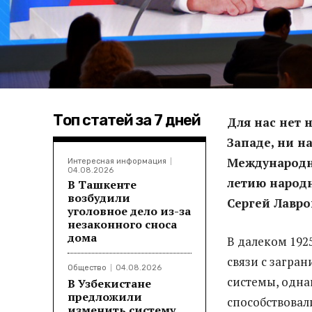
Топ статей за 7 дней
Для нас нет 
Западе, ни н
Международн
Интересная информация
04.08.2026
летию народ
В Ташкенте
возбудили
Сергей Лавро
уголовное дело из-за
незаконного сноса
дома
В далеком 192
связи с загра
Общество
04.08.2026
системы, одн
В Узбекистане
предложили
способствовал
изменить систему