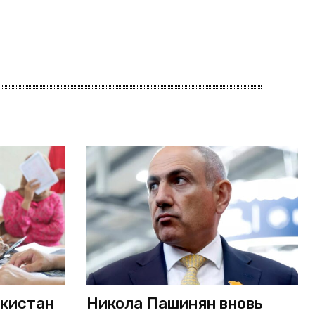
екистан
Никола Пашинян вновь