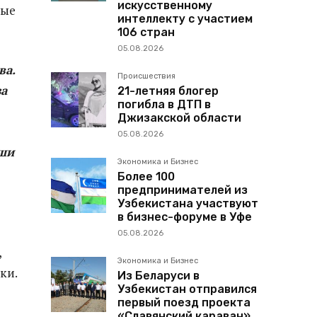
искусственному
ные
интеллекту с участием
106 стран
05.08.2026
ва.
Происшествия
за
21-летняя блогер
погибла в ДТП в
Джизакской области
05.08.2026
аши
Экономика и Бизнес
Более 100
предпринимателей из
Узбекистана участвуют
в бизнес-форуме в Уфе
05.08.2026
,
Экономика и Бизнес
ки.
Из Беларуси в
Узбекистан отправился
первый поезд проекта
«Славянский караван»