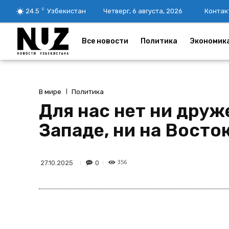
C
24.5
Узбекистан
Четверг, 6 августа, 2026
Контак
Все новости
Политика
Экономик
В мире
Политика
Для нас нет ни дру
Западе, ни на Восто
356
0
27.10.2025