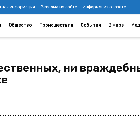
тная информация
Реклама на сайте
Информация о газете
а
Общество
Происшествия
События
В мире
Мед
жественных, ни враждебн
ке