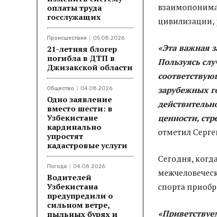
взаимопонима
оплаты труда
госслужащих
цивилизации, 
Происшествия
05.08.2026
«Эта важная з
21-летняя блогер
погибла в ДТП в
Пользуясь слу
Джизакской области
соответствую
зарубежных го
Общество
04.08.2026
Одно заявление
действительн
вместо шести: в
Узбекистане
ценности, стр
кардинально
отметил Серге
упростят
кадастровые услуги
Сегодня, когд
Погода
04.08.2026
межчеловеческ
Водителей
Узбекистана
спорта приобр
предупредили о
сильном ветре,
«Приветствуем
пыльных бурях и