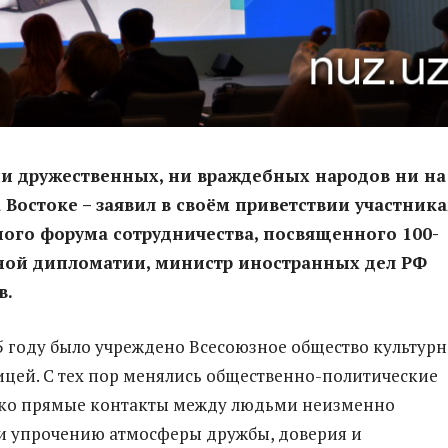
ни дружественных, ни враждебных народов ни на
а Востоке – заявил в своём приветствии участник
ого форума сотрудничества, посвященного 100-
ной дипломатии, министр иностранных дел РФ
в.
5 году было учреждено Всесоюзное общество культур
ницей. С тех пор менялись общественно-политические
ако прямые контакты между людьми неизменно
и упрочению атмосферы дружбы, доверия и