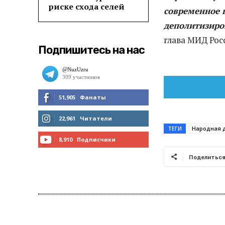
риске схода селей
современное г
деполитизиро
глава МИД Рос
Подпишитесь на нас
51,905
Фанаты
МНЕ НРАВИТСЯ
22,961
Читатели
ТЕГИ
Народная 
ЧИТАТЬ
8,910
Подписчики
Поделитьс
ПОДПИСАТЬСЯ