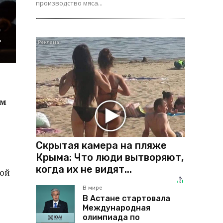
производство мяса...
ам
Скрытая камера на пляже
Крыма: Что люди вытворяют,
когда их не видят...
ной
В мире
В Астане стартовала
Международная
олимпиада по