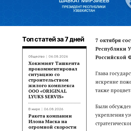
Топ статей за 7 дней
7 октября со
Республики У
Российской 
Общество
06.08.2026
Хокимият Ташкента
прокомментировал
Глава государ
ситуацию со
строительством
искренне поже
жилого комплекса
также процвет
ООО «ORIGINAL
LYUKS SERVIS»
Были обсужден
В мире
06.08.2026
укрепления у
Ракета компании
Илона Маска на
стратегическо
огромной скорости