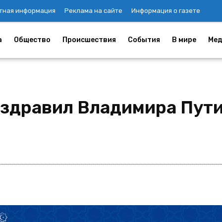
тная информация
Реклама на сайте
Информация о газете
а
Общество
Происшествия
События
В мире
Мед
здравил Владимира Пути