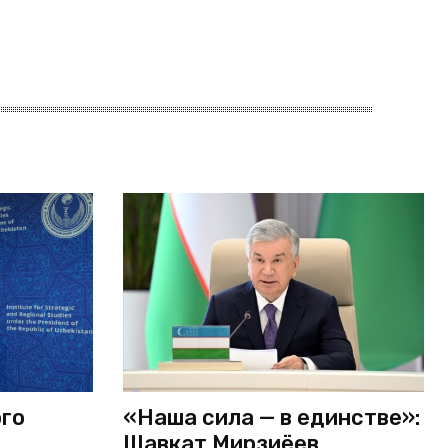
ого
«Наша сила — в единстве»:
Шавкат Мирзиёев