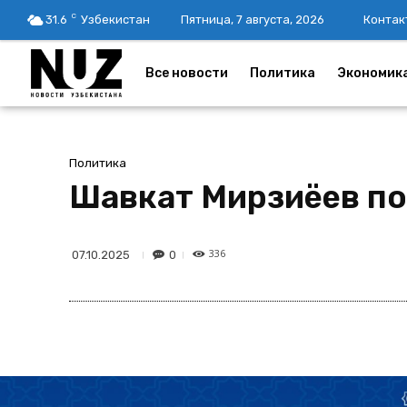
C
31.6
Узбекистан
Пятница, 7 августа, 2026
Контак
Все новости
Политика
Экономик
Политика
Шавкат Мирзиёев по
336
0
07.10.2025