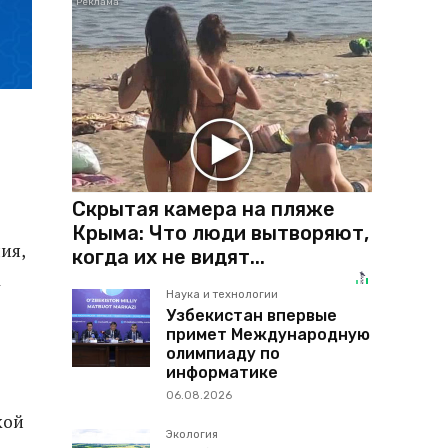
Скрытая камера на пляже
Крыма: Что люди вытворяют,
ия,
когда их не видят...
а
Наука и технологии
Узбекистан впервые
примет Международную
олимпиаду по
информатике
06.08.2026
кой
Экология