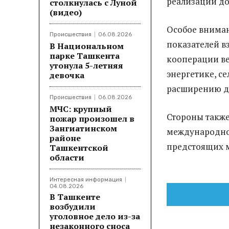
реализации до
столкнулась с Луной
(видео)
Особое внима
Происшествия
06.08.2026
показателей в
В Национальном
парке Ташкента
кооперации в
утонула 5-летняя
энергетике, с
девочка
расширению де
Происшествия
06.08.2026
МЧС: крупный
Стороны такж
пожар произошел в
Зангиатинском
международной
районе
предстоящих 
Ташкентской
области
Интересная информация
04.08.2026
В Ташкенте
возбудили
уголовное дело из-за
незаконного сноса