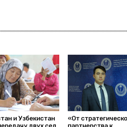
тан и Узбекистан
«От стратегическ
передачу двух сел
партнерства к