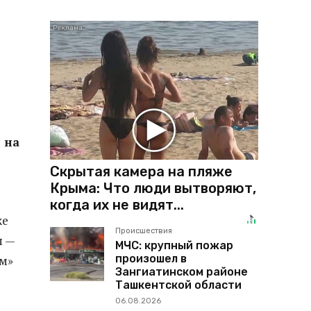
 на
Скрытая камера на пляже
Крыма: Что люди вытворяют,
когда их не видят...
же
Происшествия
ы —
МЧС: крупный пожар
произошел в
ым»
Зангиатинском районе
Ташкентской области
06.08.2026