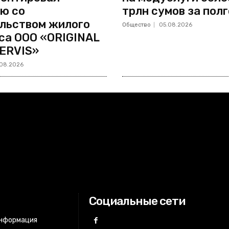
ю со
трлн сумов за пол
льством жилого
Общество
05.08.2026
са ООО «ORIGINAL
ERVIS»
08.2026
Социальные сети
информация