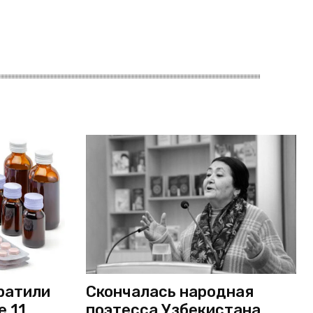
ратили
Скончалась народная
е 11
поэтесса Узбекистана