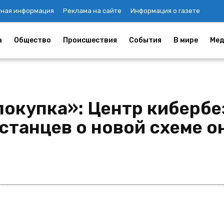
тная информация
Реклама на сайте
Информация о газете
а
Общество
Происшествия
События
В мире
Мед
покупка»: Центр киберб
станцев о новой схеме 