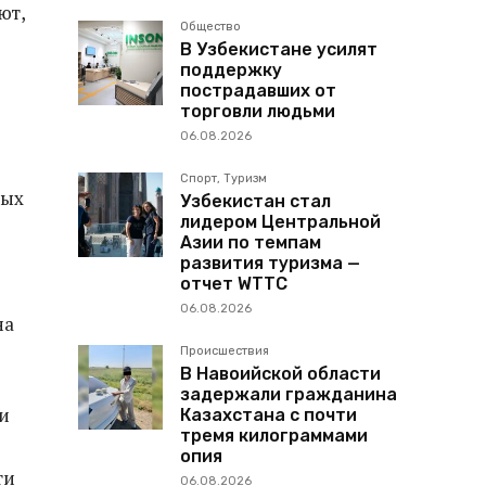
ют,
Общество
В Узбекистане усилят
поддержку
пострадавших от
торговли людьми
06.08.2026
Спорт, Туризм
ных
Узбекистан стал
лидером Центральной
Азии по темпам
развития туризма —
отчет WTTC
06.08.2026
на
Происшествия
В Навоийской области
задержали гражданина
ри
Казахстана с почти
тремя килограммами
опия
ти
06.08.2026