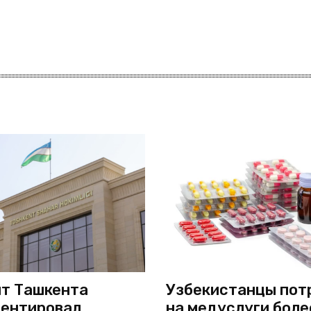
т Ташкента
Узбекистанцы пот
ентировал
на медуслуги боле