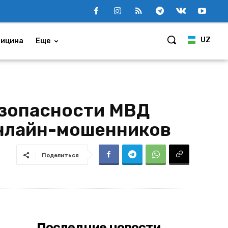
UZ
ицина
Еще
езопасности МВД
онлайн-мошенников
Поделиться
Последние новости