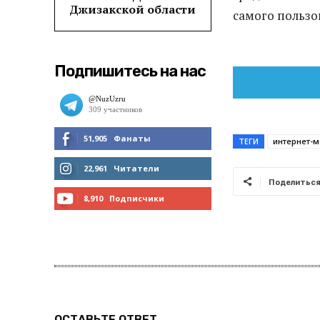
Джизакской области
самого пользо
Подпишитесь на нас
51,905
Фанаты
ТЕГИ
интернет-
МНЕ НРАВИТСЯ
22,961
Читатели
Поделитьс
ЧИТАТЬ
8,910
Подписчики
ПОДПИСАТЬСЯ
ОСТАВЬТЕ ОТВЕТ