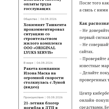
После того ка
оплаты труда
госслужащих
а связь с ними
Общество
06.08.2026
Как распозна
Хокимият Ташкента
прокомментировал
– Не доверяйт
ситуацию со
первый сигнал
строительством
жилого комплекса
– Не совершай
ООО «ORIGINAL
сайтах.
LYUKS SERVIS»
– Проверяйте 
В мире
06.08.2026
известные мар
Ракета компании
– Делайте пок
Илона Маска на
огромной скорости
проверенных 
столкнулась с Луной
(видео)
Центр киберб
Происшествия
05.08.2026
онлайн-покупк
21-летняя блогер
средствами. Б
погибла в ДТП в