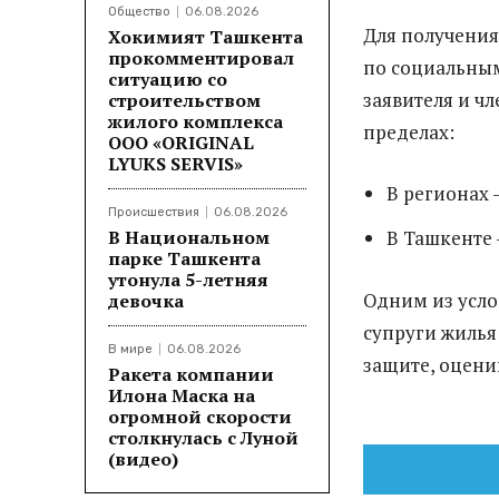
Общество
06.08.2026
Для получения
Хокимият Ташкента
прокомментировал
по социальным
ситуацию со
заявителя и ч
строительством
жилого комплекса
пределах:
ООО «ORIGINAL
LYUKS SERVIS»
В регионах —
Происшествия
06.08.2026
В Национальном
В Ташкенте —
парке Ташкента
утонула 5-летняя
Одним из услов
девочка
супруги жилья
В мире
06.08.2026
защите, оцени
Ракета компании
Илона Маска на
огромной скорости
столкнулась с Луной
(видео)