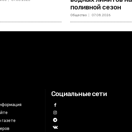
поливной сезон
Общество
07.08.2026
Социальные сети
информация
айте
 газете
неров