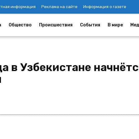
ктная информация
Реклама на сайте
Информация о газете
а
Общество
Происшествия
События
В мире
Мед
да в Узбекистане начнётс
и