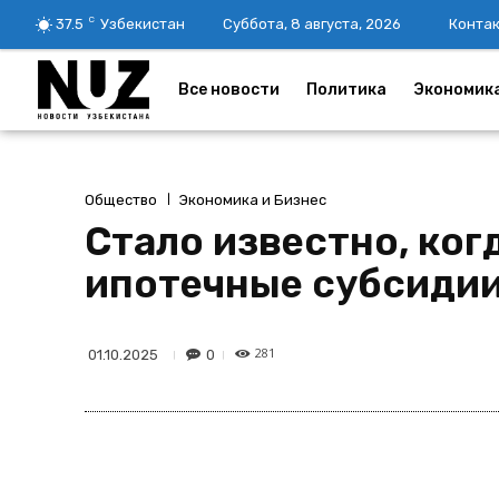
C
37.5
Узбекистан
Суббота, 8 августа, 2026
Конта
Все новости
Политика
Экономик
Общество
Экономика и Бизнес
Стало известно, ког
ипотечные субсиди
281
0
01.10.2025