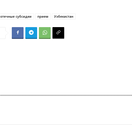
потечные субсидии
прием
Узбекистан
я