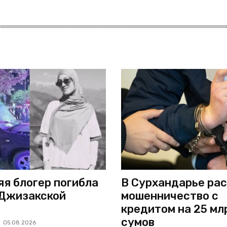
яя блогер погибла
В Сурхандарье ра
 Джизакской
мошенничество с
кредитом на 25 мл
сумов
05.08.2026