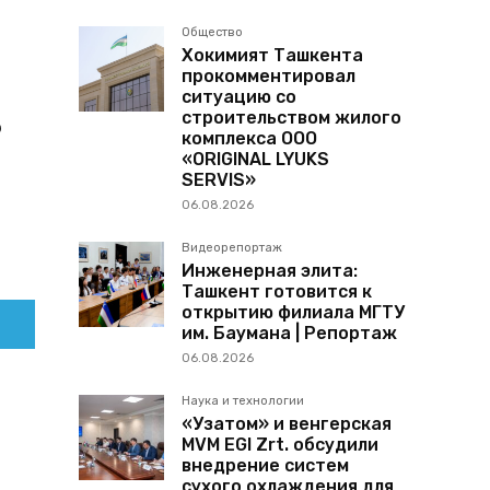
Общество
Хокимият Ташкента
прокомментировал
ситуацию со
строительством жилого
о
комплекса ООО
«ORIGINAL LYUKS
SERVIS»
06.08.2026
Видеорепортаж
Инженерная элита:
Ташкент готовится к
открытию филиала МГТУ
им. Баумана | Репортаж
06.08.2026
Наука и технологии
«Узатом» и венгерская
MVM EGI Zrt. обсудили
внедрение систем
сухого охлаждения для