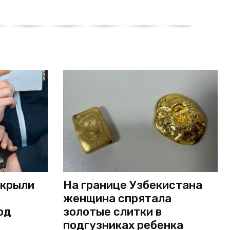
скрыли
На границе Узбекистана
женщина спрятала
рд
золотые слитки в
подгузниках ребенка