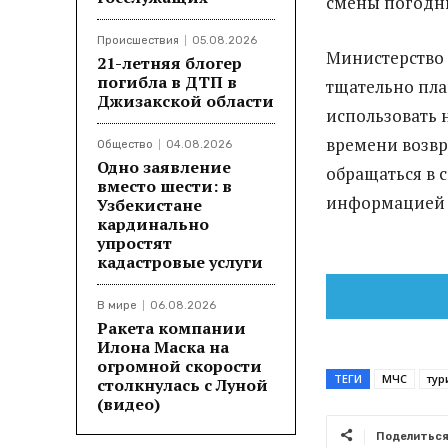
смены погодн
Происшествия
05.08.2026
Министерство
21-летняя блогер
погибла в ДТП в
тщательно пла
Джизакской области
использовать 
времени возв
Общество
04.08.2026
Одно заявление
обращаться в 
вместо шести: в
информацией 
Узбекистане
кардинально
упростят
кадастровые услуги
В мире
06.08.2026
Ракета компании
Илона Маска на
огромной скорости
ТЕГИ
МЧС
тур
столкнулась с Луной
(видео)
Поделитьс