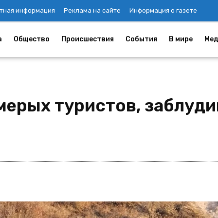
тная информация
Реклама на сайте
Информация о газете
а
Общество
Происшествия
События
В мире
Мед
мерых туристов, заблуди