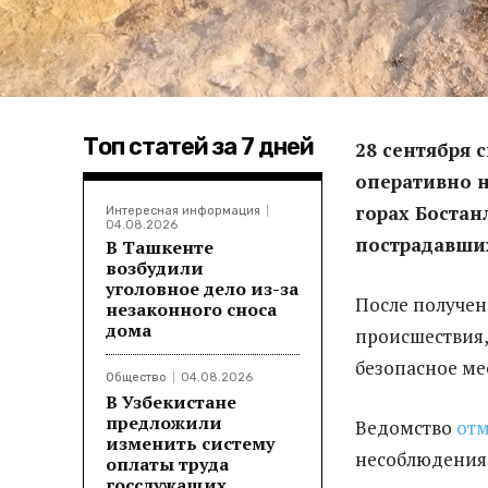
Топ статей за 7 дней
28 сентября 
оперативно н
горах Бостан
Интересная информация
04.08.2026
пострадавших
В Ташкенте
возбудили
уголовное дело из-за
После получен
незаконного сноса
дома
происшествия,
безопасное ме
Общество
04.08.2026
В Узбекистане
предложили
Ведомство
отм
изменить систему
несоблюдения 
оплаты труда
госслужащих