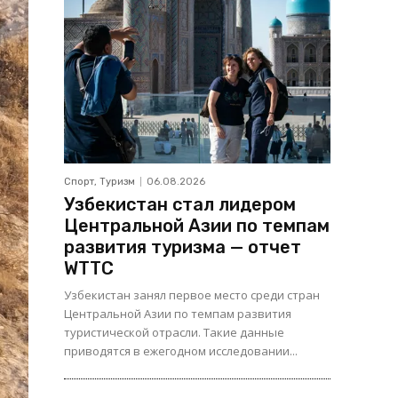
Спорт, Туризм
06.08.2026
Узбекистан стал лидером
Центральной Азии по темпам
развития туризма — отчет
WTTC
Узбекистан занял первое место среди стран
Центральной Азии по темпам развития
туристической отрасли. Такие данные
приводятся в ежегодном исследовании...