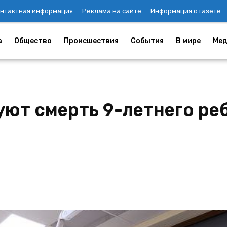
нтактная информация
Реклама на сайте
Информация о газете
а
Общество
Происшествия
События
В мире
Мед
уют смерть 9-летнего ре