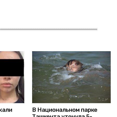
жали
В Национальном парке
Ташкента утонула 5-