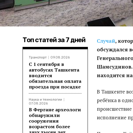
Топ статей за 7 дней
Случай
, кото
обсуждался в
Генерального
Транспорт
09.08.2026
С 1 сентября в
Шамсудинов. 
автобусах Ташкента
находится на
вводится
обязательная оплата
проезда при посадке
В Ташкенте во
ребёнка в одн
Наука и технологии
07.08.2026
происшествие 
В Фергане археологи
обнаружили
исполнение пр
сооружения
возрастом более
двух тысяч лет