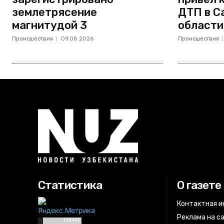
землетрясение
ДТП в С
магнитудой 3
области
Происшествия
09.08.2026
Происшествия
Статистика
О газете
Контактная 
Реклама на с