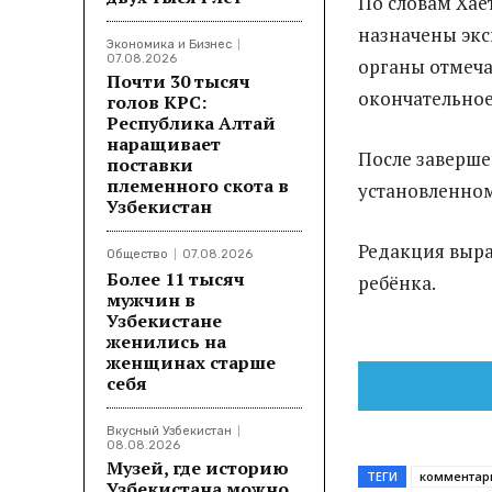
По словам Хаё
назначены экс
Экономика и Бизнес
07.08.2026
органы отмеча
Почти 30 тысяч
окончательное
голов КРС:
Республика Алтай
наращивает
После заверше
поставки
племенного скота в
установленном
Узбекистан
Редакция выра
Общество
07.08.2026
Более 11 тысяч
ребёнка.
мужчин в
Узбекистане
женились на
женщинах старше
себя
Вкусный Узбекистан
08.08.2026
Музей, где историю
ТЕГИ
комментар
Узбекистана можно