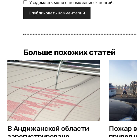
Уведомлять меня о новых записях почтой.
Больше похожих статей
В Андижанской области
Пожар в
зарегистрировано
привел 