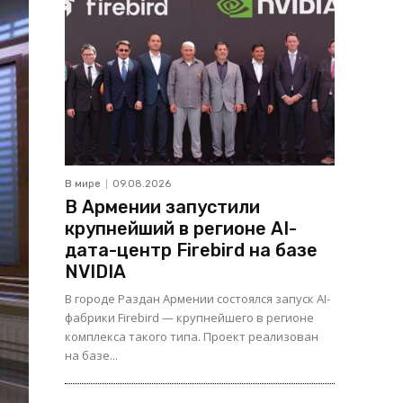
В мире
09.08.2026
В Армении запустили
крупнейший в регионе AI-
дата-центр Firebird на базе
NVIDIA
В городе Раздан Армении состоялся запуск AI-
фабрики Firebird — крупнейшего в регионе
комплекса такого типа. Проект реализован
на базе...