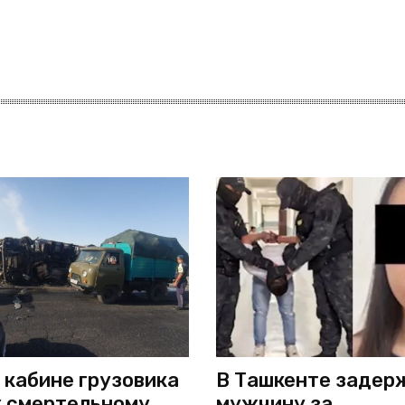
 кабине грузовика
В Ташкенте задер
к смертельному
мужчину за