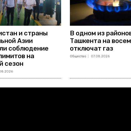
стан и страны
В одном из районо
ьной Азии
Ташкента на восем
ли соблюдение
отключат газ
лимитов на
Общество
07.08.2026
й сезон
08.2026