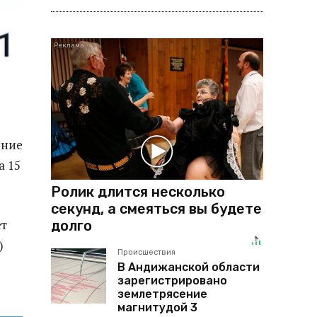
ение
а 15
Ролик длится несколько
секунд, а смеяться вы будете
ет
долго
)
Происшествия
В Андижанской области
зарегистрировано
землетрясение
магнитудой 3