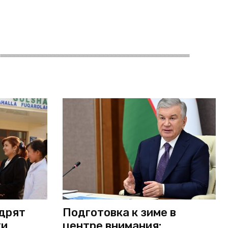
едрят
Подготовка к зиме в
ки
центре внимания: