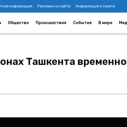
тная информация
Реклама на сайте
Информация о газете
а
Общество
Происшествия
События
В мире
Мед
айонах Ташкента временно