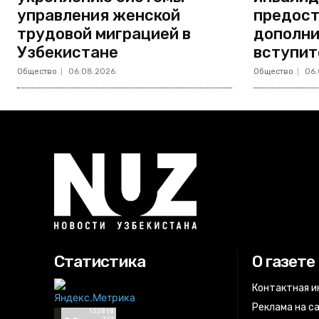
управления женской
предост
трудовой миграцией в
дополни
Узбекистане
вступит
Общество
06.08.2026
Общество
06.
Статистика
О газете
Контактная 
Реклама на с