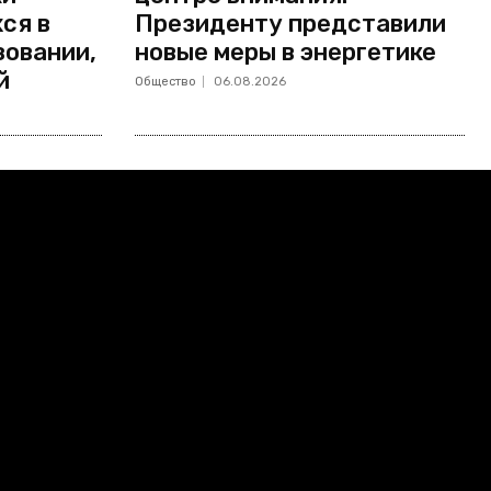
ся в
Президенту представили
зовании,
новые меры в энергетике
й
Общество
06.08.2026