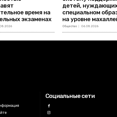
авят
детей, нуждающих
тельное время на
специальном обра
ельных экзаменах
на уровне махалле
08.2026
Общество
06.08.2026
Социальные сети
информация
айте