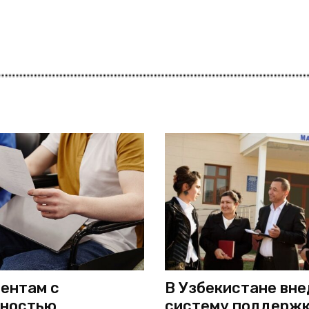
ентам с
В Узбекистане вн
дностью
систему поддерж