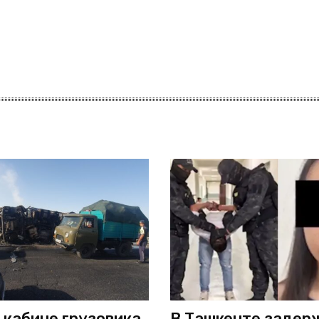
 кабине грузовика
В Ташкенте задер