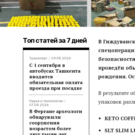
Топ статей за 7 дней
В Гиждуванск
спецопераци
безопасности
Транспорт
09.08.2026
С 1 сентября в
проведён об
автобусах Ташкента
рождения. Ос
вводится
обязательная оплата
проезда при посадке
В результате 
упаковок разл
Наука и технологии
07.08.2026
В Фергане археологи
обнаружили
KETO COFF
сооружения
возрастом более
SLT SLIM L
двух тысяч лет