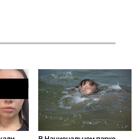
жали
В Национальном парке