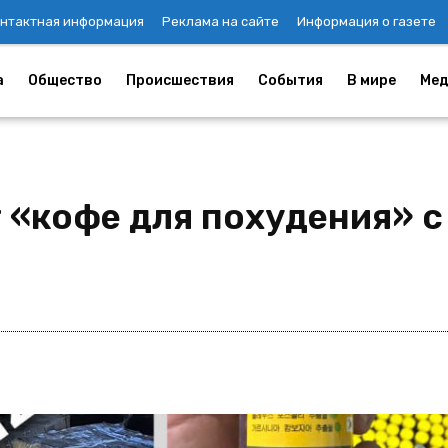
нтактная информация
Реклама на сайте
Информация о газете
а
Общество
Происшествия
События
В мире
Мед
т «кофе для похудения» 