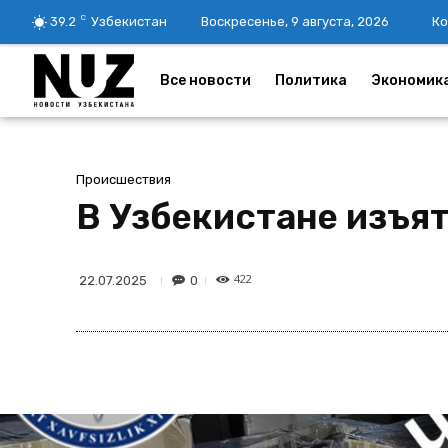
C
39.2
Узбекистан
Воскресенье, 9 августа, 2026
Ко
Все новости
Политика
Экономик
Происшествия
В Узбекистане изъя
422
0
22.07.2025