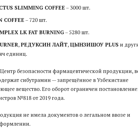
CTUS SLIMMING COFFEE
– 3000 шт.
N COFFEE
– 720 шт.
MPLEX LK FAT BURNING
– 5280 шт.
BURNER
,
РЕДУКСИН ЛАЙТ
,
ЦЫНЗИШОУ PLUS
и други
яч единиц.
Центр безопасности фармацевтической продукции, в
содержат сибутрамин — запрещённое в Узбекистане
ющее вещество. Его оборот ограничен постановлени
стров №818 от 2019 года.
родукция не имела документов о легальном ввозе и
формлении.