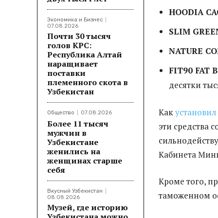
HOODIA CA
Экономика и Бизнес
07.08.2026
SLIM GREE
Почти 30 тысяч
голов КРС:
NATURE CO
Республика Алтай
наращивает
FIT90 FAT 
поставки
племенного скота в
десятки тыс
Узбекистан
Как
установил
Общество
07.08.2026
Более 11 тысяч
эти средства 
мужчин в
сильнодейству
Узбекистане
женились на
Кабинета Мини
женщинах старше
себя
Кроме того, п
Вкусный Узбекистан
таможенном о
08.08.2026
Музей, где историю
Узбекистана можно