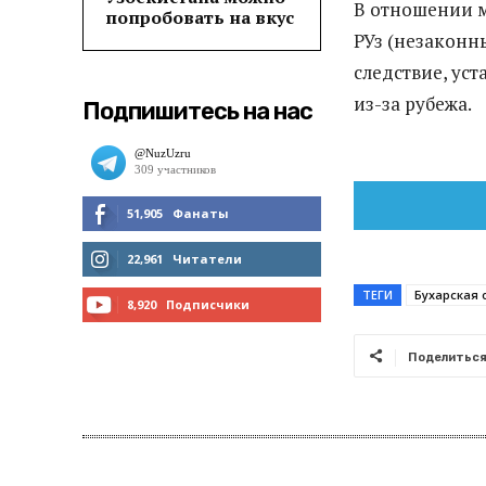
В отношении м
попробовать на вкус
РУз (незаконн
следствие, ус
из-за рубежа.
Подпишитесь на нас
51,905
Фанаты
МНЕ НРАВИТСЯ
22,961
Читатели
ТЕГИ
Бухарская 
ЧИТАТЬ
8,920
Подписчики
ПОДПИСАТЬСЯ
Поделитьс