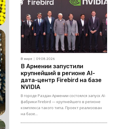
В мире
09.08.2026
В Армении запустили
крупнейший в регионе AI-
дата-центр Firebird на базе
NVIDIA
В городе Раздан Армении состоялся запуск AI-
фабрики Firebird — крупнейшего в регионе
комплекса такого типа. Проект реализован
на базе...