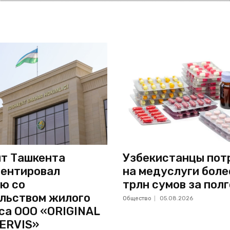
т Ташкента
Узбекистанцы пот
ентировал
на медуслуги боле
ю со
трлн сумов за пол
льством жилого
Общество
05.08.2026
са ООО «ORIGINAL
ERVIS»