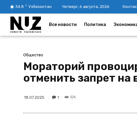
C
34.8
Узбекистан
Четверг, 6 августа, 2026
Контак
Все новости
Политика
Экономик
Общество
Мораторий провоцир
отменить запрет на
326
1
18.07.2025