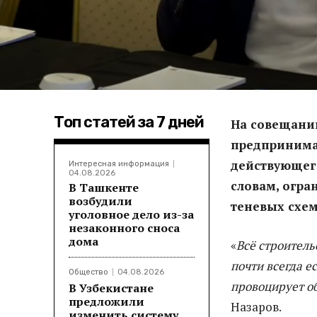
Топ статей за 7 дней
На совещании
предпринима
действующего
Интересная информация
04.08.2026
словам, огра
В Ташкенте
возбудили
теневых схем
уголовное дело из-за
незаконного сноса
дома
«
Всё строитель
почти всегда е
Общество
04.08.2026
провоцирует об
В Узбекистане
предложили
Назаров.
изменить систему