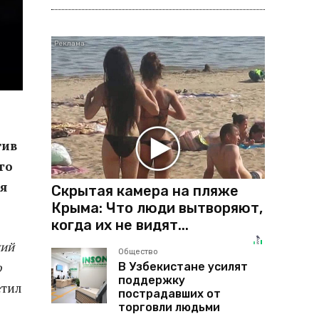
тив
го
ля
Скрытая камера на пляже
Крыма: Что люди вытворяют,
когда их не видят...
ний
Общество
о
В Узбекистане усилят
поддержку
етил
пострадавших от
торговли людьми