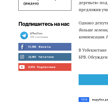
деревьев» под
(видео)
предложив учи
Однако депута
Подпишитесь на нас
больше зелени,
компенсация. 
51,905
Фанаты
В Узбекистане
МНЕ НРАВИТСЯ
БРВ. Обсужден
22,961
Читатели
ЧИТАТЬ
8,910
Подписчики
ПОДПИСАТЬСЯ
ТЕГИ
вырубка д