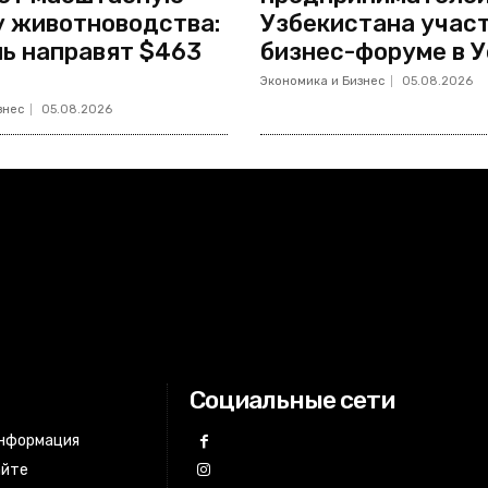
 животноводства:
Узбекистана учас
ль направят $463
бизнес-форуме в 
Экономика и Бизнес
05.08.2026
знес
05.08.2026
Социальные сети
информация
айте