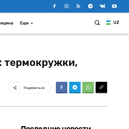
UZ
ицина
Еще
s: термокружки,
Поделиться
Последние новости