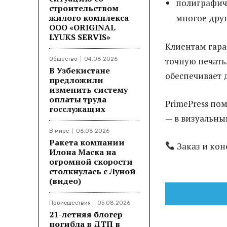
полиграфиче
строительством
жилого комплекса
многое друг
ООО «ORIGINAL
LYUKS SERVIS»
Клиентам гара
точную печать
Общество
04.08.2026
В Узбекистане
обеспечивает д
предложили
изменить систему
оплаты труда
PrimePress по
госслужащих
— в визуальны
В мире
06.08.2026
Ракета компании
Заказ и конс
Илона Маска на
огромной скорости
столкнулась с Луной
(видео)
Происшествия
05.08.2026
21-летняя блогер
погибла в ДТП в