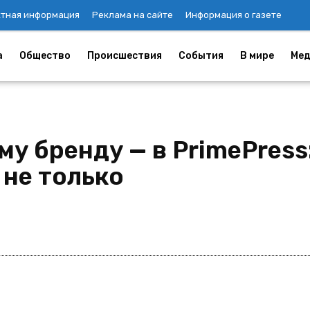
ктная информация
Реклама на сайте
Информация о газете
а
Общество
Происшествия
События
В мире
Мед
му бренду — в PrimePres
 не только