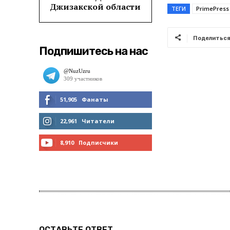
Джизакской области
ТЕГИ
PrimePress
Поделитьс
Подпишитесь на нас
51,905
Фанаты
МНЕ НРАВИТСЯ
22,961
Читатели
ЧИТАТЬ
8,910
Подписчики
ПОДПИСАТЬСЯ
ОСТАВЬТЕ ОТВЕТ