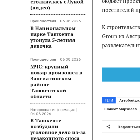
бюджет проект
столкнулась с Луной
(видео)
посетителей п
Происшествия
06.08.2026
К строительст
В Национальном
парке Ташкента
Group из Авст
утонула 5-летняя
развлекательн
девочка
Происшествия
06.08.2026
МЧС: крупный
пожар произошел в
Зангиатинском
районе
Ташкентской
области
ТЕГИ
Азербайдж
Шавкат Мирзиёев
Интересная информация
04.08.2026
В Ташкенте
возбудили
Поделитьс
уголовное дело из-за
незаконного сноса