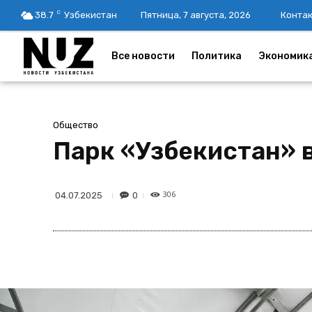
C
38.7
Узбекистан
Пятница, 7 августа, 2026
Конта
Все новости
Политика
Экономик
Общество
Парк «Узбекистан» 
306
0
04.07.2025