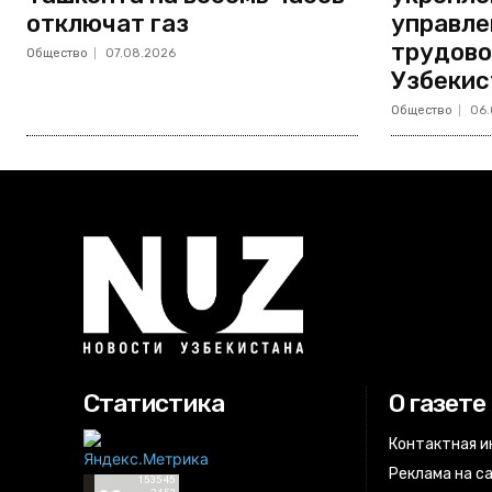
отключат газ
управле
трудово
Общество
07.08.2026
Узбекис
Общество
06.
Статистика
О газете
Контактная 
Реклама на с