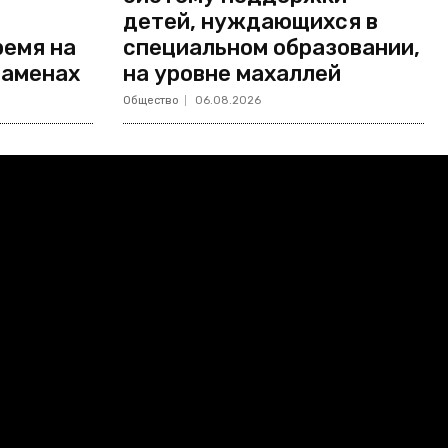
детей, нуждающихся в
ремя на
специальном образовании,
заменах
на уровне махаллей
Общество
06.08.2026