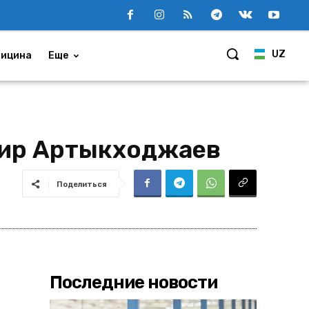
UZ
ицина
Еще
гир Артыкходжаев
Поделиться
Последние новости