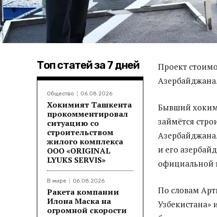
Топ статей за 7 дней
Проект стоимо
Азербайджана
Общество
06.08.2026
Хокимият Ташкента
Бывший хоким
прокомментировал
займётся стро
ситуацию со
строительством
Азербайджана.
жилого комплекса
и его азербай
ООО «ORIGINAL
LYUKS SERVIS»
официальной 
В мире
06.08.2026
По словам Арт
Ракета компании
Илона Маска на
Узбекистана» 
огромной скорости