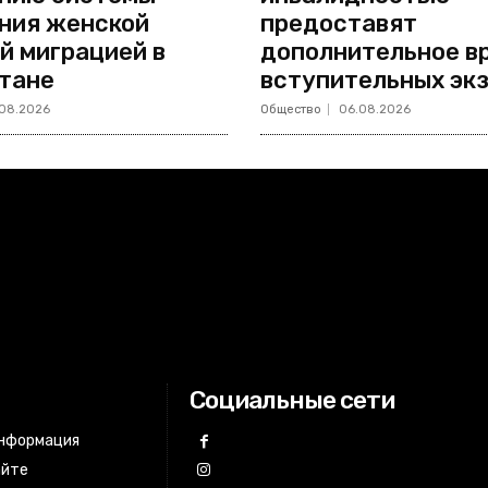
ния женской
предоставят
й миграцией в
дополнительное в
тане
вступительных эк
08.2026
Общество
06.08.2026
Социальные сети
информация
айте