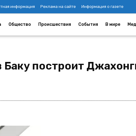
ктная информация
Реклама на сайте
Информация о газете
а
Общество
Происшествия
События
В мире
Мед
в Баку построит Джахон