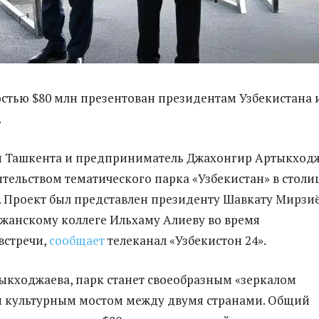
стью $80 млн презентован президентам Узбекистана 
.
 Ташкента и предприниматель Джахонгир Артыкход
ительством тематического парка «Узбекистан» в столи
 Проект был представлен президенту Шавкату Мирзи
джанскому коллеге Ильхаму Алиеву во время
встречи,
сообщает
телеканал «Узбекистон 24».
ыкходжаева, парк станет своеобразным «зеркалом
и культурным мостом между двумя странами. Общий