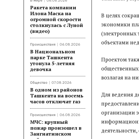
В мире
06.08.2026
Ракета компании
Илона Маска на
В целях сокра
огромной скорости
экономики пла
столкнулась с Луной
(видео)
(электронных 
объектами нед
Происшествия
06.08.2026
В Национальном
парке Ташкента
Проектом такж
утонула 5-летняя
общественных 
девочка
возлагая на н
Общество
07.08.2026
В одном из районов
Для ведения д
Ташкента на восемь
часов отключат газ
предоставлен
организации 
Происшествия
06.08.2026
информационна
МЧС: крупный
пожар произошел в
деятельности,
Зангиатинском