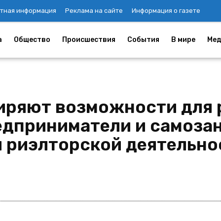
тная информация
Реклама на сайте
Информация о газете
а
Общество
Происшествия
События
В мире
Мед
иряют возможности для 
дприниматели и самозан
я риэлторской деятельн