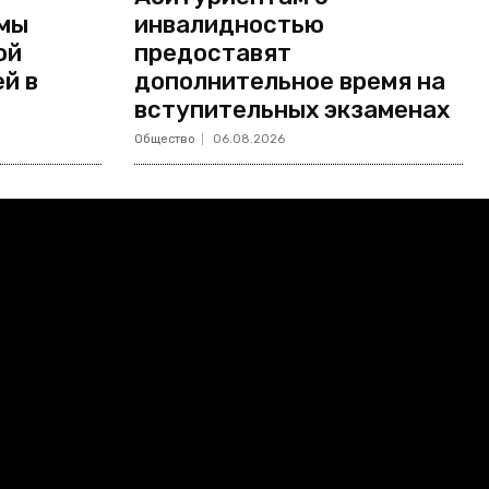
мы
инвалидностью
ой
предоставят
й в
дополнительное время на
вступительных экзаменах
Общество
06.08.2026