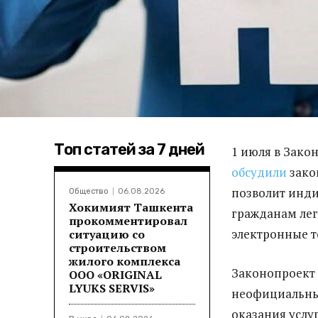
Топ статей за 7 дней
1 июля в Зако
обсудили
зако
позволит инд
Общество
06.08.2026
Хокимият Ташкента
гражданам лега
прокомментировал
электронные 
ситуацию со
строительством
жилого комплекса
Законопроект 
ООО «ORIGINAL
LYUKS SERVIS»
неофициальных
оказания услу