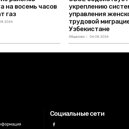
а на восемь часов
укреплению систе
т газ
управления женск
трудовой миграцие
08.2026
Узбекистане
Общество
06.08.2026
Социальные сети
информация