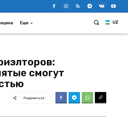
UZ
ицина
Еще
риэлторов:
ятые смогут
остью
Поделиться