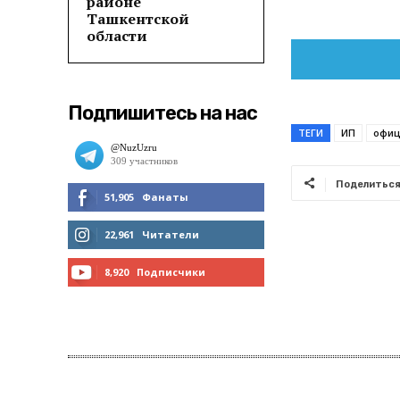
районе
Ташкентской
области
Подпишитесь на нас
ТЕГИ
ИП
офиц
Поделитьс
51,905
Фанаты
МНЕ НРАВИТСЯ
22,961
Читатели
ЧИТАТЬ
8,920
Подписчики
ПОДПИСАТЬСЯ