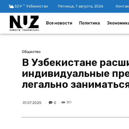
C
32.9
Узбекистан
Пятница, 7 августа, 2026
Контак
Все новости
Политика
Экономик
Общество
В Узбекистане расш
индивидуальные пре
легально заниматьс
301
0
01.07.2025