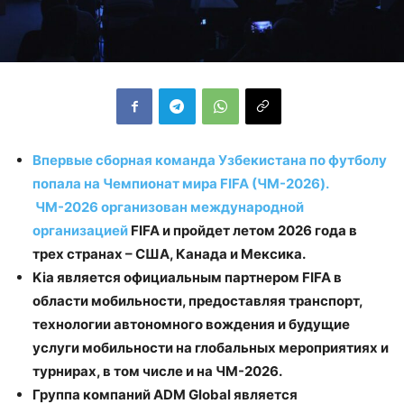
Впервые сборная команда Узбекистана по футболу
попала на Чемпионат мира FIFA (ЧМ-2026).
ЧМ-2026 организован международной
организацией
FIFA
и пройдет летом 2026 года в
трех странах – США, Канада и Мексика.
Kia
является официальным партнером
FIFA
в
области мобильности, предоставляя транспорт,
технологии автономного вождения и будущие
услуги мобильности на глобальных мероприятиях и
турнирах, в том числе и на ЧМ-2026.
Группа компаний
ADM
Global
является