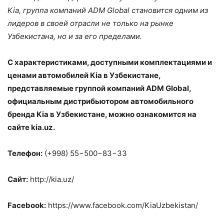
Kia
, группа компаний
ADM
Global
становится одним из
лидеров в своей отрасли не только на рынке
Узбекистана, но и за его пределами.
C
характеристиками, доступными комплектациями и
ценами автомобилей
Kia
в Узбекистане,
представляемые группой компаний
ADM
Global
,
официальным дистрибьютором автомобильного
бренда
Kia
в Узбекистане, можно ознакомится на
сайте
kia
.
uz
.
Телефон:
(+998) 55−500−83−33
Сайт:
http://kia.uz/
Facebook:
https://www.facebook.com/KiaUzbekistan/