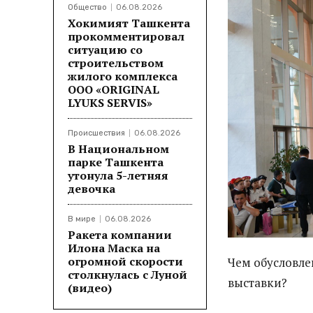
Общество
06.08.2026
Хокимият Ташкента
прокомментировал
ситуацию со
строительством
жилого комплекса
ООО «ORIGINAL
LYUKS SERVIS»
Происшествия
06.08.2026
В Национальном
парке Ташкента
утонула 5-летняя
девочка
В мире
06.08.2026
Ракета компании
Илона Маска на
огромной скорости
Чем обусловле
столкнулась с Луной
выставки?
(видео)