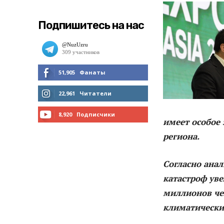
Подпишитесь на нас
51,905
Фанаты
МНЕ НРАВИТСЯ
22,961
Читатели
ЧИТАТЬ
8,920
Подписчики
имеет особое 
ПОДПИСАТЬСЯ
региона.
Согласно анал
катастроф уве
миллионов че
климатически