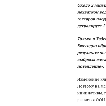
Около 2 милл
нехваткой во
гектаров плод
деградирует 2
Только в Узбе
Ежегодно обра
результате че
выбросы метан
потепление».
Изменение кли
Поэтому на м
инициативы, т
развития ООН 