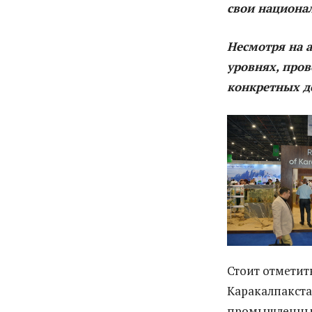
свои национал
Несмотря на 
уровнях, про
конкретных д
Стоит отметит
Каракалпакстан
промышленных