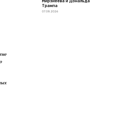
Мирзиёева и Дональда
Трампа
07.08.2026
тие
о
ных