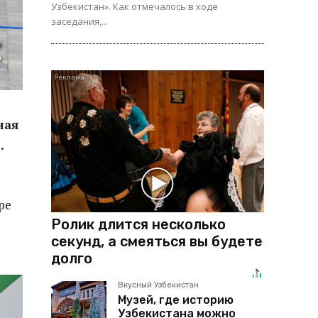
Узбекистан». Как отмечалось в ходе
заседания,...
ная
5
.
ре
Ролик длится несколько
секунд, а смеяться вы будете
долго
Вкусный Узбекистан
Музей, где историю
Узбекистана можно