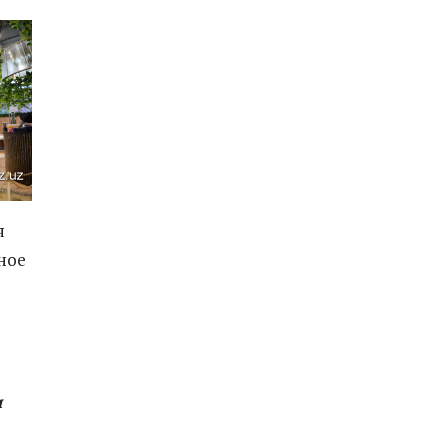
я
ное
и