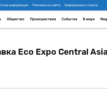
ктная информация
Реклама на сайте
Информация о газете
а
Общество
Происшествия
События
В мире
Мед
вка Eco Expo Central Asi