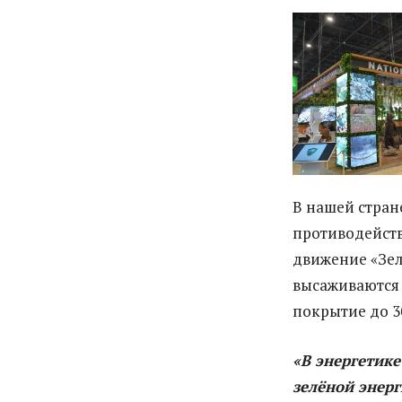
В нашей стра
противодейств
движение «Зел
высаживаются 
покрытие до 3
«В энергетик
зелёной энер