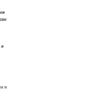
ов
нды
 в
ты и