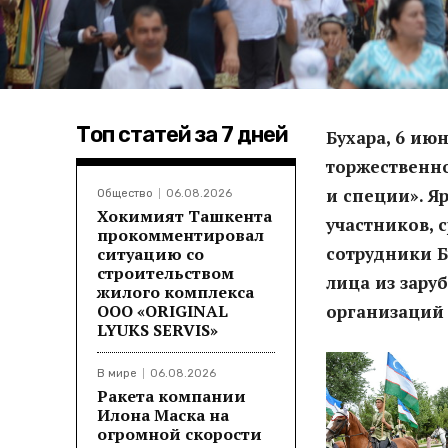
Топ статей за 7 дней
Бухара, 6 ию
торжественн
и специи». Я
Общество
06.08.2026
Хокимият Ташкента
участников, 
прокомментировал
сотрудники 
ситуацию со
строительством
лица из зару
жилого комплекса
ООО «ORIGINAL
организаций 
LYUKS SERVIS»
В мире
06.08.2026
Ракета компании
Илона Маска на
огромной скорости