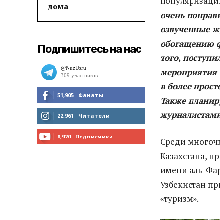
популяризаци
дома
очень понрав
озвученные ж
обогащению ф
Подпишитесь на нас
того, поступ
мероприятия ф
в более прост
51,905
Фанаты
Также планир
журналистами
МНЕ НРАВИТСЯ
22,961
Читатели
ЧИТАТЬ
8,920
Подписчики
Среди многочи
Казахстана, п
ПОДПИСАТЬСЯ
имени аль-Фар
Узбекистан пр
«туризм».