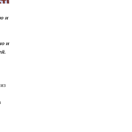
ю и
но и
й.
 из
в