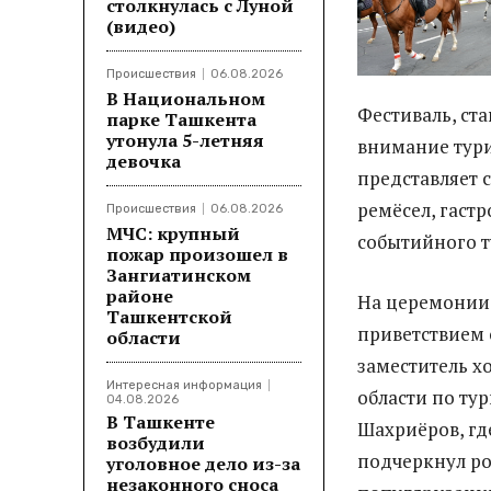
столкнулась с Луной
(видео)
Происшествия
06.08.2026
В Национальном
Фестиваль, ст
парке Ташкента
утонула 5-летняя
внимание тури
девочка
представляет 
ремёсел, гаст
Происшествия
06.08.2026
МЧС: крупный
событийного т
пожар произошел в
Зангиатинском
районе
На церемонии 
Ташкентской
приветствием 
области
заместитель х
Интересная информация
области по ту
04.08.2026
В Ташкенте
Шахриёров, гд
возбудили
подчеркнул ро
уголовное дело из-за
незаконного сноса