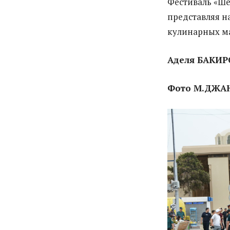
Фестиваль «Шё
представляя н
кулинарных мас
Аделя БАКИР
Фото М.ДЖА