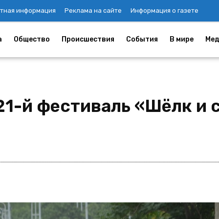
тная информация
Реклама на сайте
Информация о газете
а
Общество
Происшествия
События
В мире
Мед
21-й фестиваль «Шёлк и 