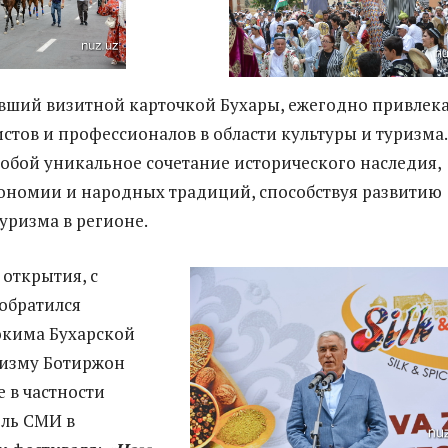
авший визитной карточкой Бухары, ежегодно привлек
стов и профессионалов в области культуры и туризма
собой уникальное сочетание исторического наследия,
рономии и народных традиций, способствуя развитию
уризма в регионе.
открытия, с
обратился
окима Бухарской
ризму Ботиржон
е в частности
ль СМИ в