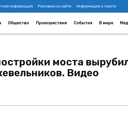
ктная информация
Реклама на сайте
Информация о газете
а
Общество
Происшествия
События
В мире
Мед
постройки моста вырубил
евельников. Видео