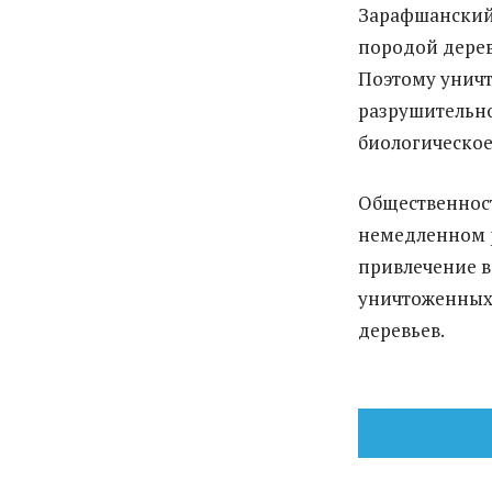
Зарафшанский
породой дерев
Поэтому уничт
разрушительно
биологическое
Общественност
немедленном 
привлечение в
уничтоженных
деревьев.