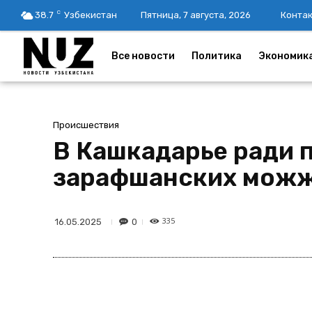
C
38.7
Узбекистан
Пятница, 7 августа, 2026
Конта
Все новости
Политика
Экономик
Происшествия
В Кашкадарье ради 
зарафшанских можж
335
0
16.05.2025