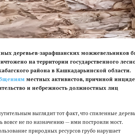
енных деревьев-зарафшанских можжевельников 
ичтожено на территории государственного лесн
кабагского района в Кашкадарьинской области.
общениям
местных активистов, причиной инциде
ительство и небрежность должностных лиц
утительным выглядит тот факт, что спиленные дерев
ь вовсе не по назначению — ими построили мост.
льзование природных ресурсов грубо нарушает