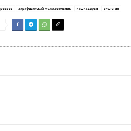
еревьев
зарафшанский можжевельник
кашкадарья
экология
я