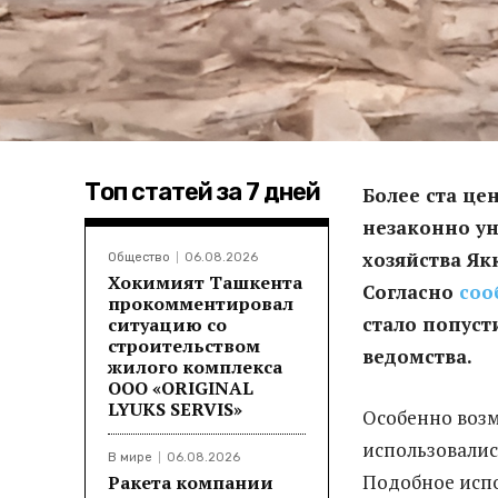
Топ статей за 7 дней
Более ста ц
незаконно ун
хозяйства Як
Общество
06.08.2026
Хокимият Ташкента
Согласно
со
прокомментировал
стало попуст
ситуацию со
строительством
ведомства.
жилого комплекса
ООО «ORIGINAL
LYUKS SERVIS»
Особенно возм
использовалис
В мире
06.08.2026
Подобное испо
Ракета компании