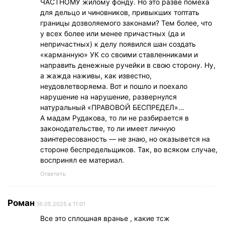
ЧАСТНОМУ жилому фонду. Но это разве помеха
для дельцо и чиновников, привыкших топтать
границы дозволяемого законами? Тем более, что
у всех более или менее причастных (да и
непричастных) к делу появился шан создать
«карманную» УК со своими ставленниками и
направить денежные ручейки в свою сторону. Ну,
а жажда наживы, как известно,
неудовлетворяема. Вот и пошло и поехало
нарушение на нарушение, развернулся
натуральный «ПРАВОВОЙ БЕСПРЕДЕЛ»…
А мадам Рудакова, то ли не разбирается в
законодательстве, то ли имеет личную
заинтересованость — не знаю, но оказывется на
стороне беспредельщиков. Так, во всяком случае,
воспринял ее материал.
Ответить
Роман
16.05.2025 в 11:01
Все это сплошная вранье , какие тсж