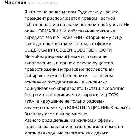
Частник
16.05.2025 в 10:23
Я что-то не понял мадам Рудакову: у нас что,
президент распоряжается правом частной
собственности и правами потребителей услуг? Ни
один НОРМАЛЬНЫЙ собственник жилья не
передаст его в УПРАВЛЕНИЕ стороннему лицу,
закондательство гласит о том, что форму
СОДЕРЖАНИЯ ОБЩЕЙ СОБСТВЕННОСТИ
МногоКвартирнымиДомами(такое, а не
«управление», в данном случае существо
правоотношений и правовые последствия)
выбирают сами собственники — на каком
основании государственные чиновники
принудительно «переводят» (кстати, абсолютно
безграмотное юридически выражение) ТСЖ в
«УК», в нарушение не только рядовых
законодательных, а КОНСТИТУЦИОННЫХ норм?..
Выскажу свое личное мнение.
Разного рода дельцы из жилкомм сферы,
привыкшие паразитировать десятилетиями, не
могли равнодушно смотреть как деньги