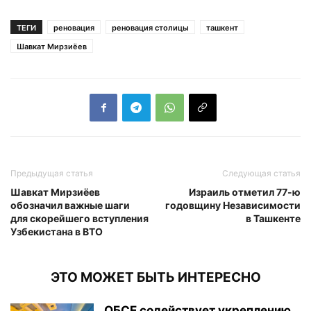
ТЕГИ
реновация
реновация столицы
ташкент
Шавкат Мирзиёев
Предыдущая статья
Следующая статья
Шавкат Мирзиёев
Израиль отметил 77-ю
обозначил важные шаги
годовщину Независимости
для скорейшего вступления
в Ташкенте
Узбекистана в ВТО
ЭТО МОЖЕТ БЫТЬ ИНТЕРЕСНО
ОБСЕ содействует укреплению