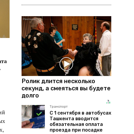
ата
у
Ролик длится несколько
секунд, а смеяться вы будете
долго
Транспорт
ий
С 1 сентября в автобусах
Ташкента вводится
ых
обязательная оплата
х,
проезда при посадке