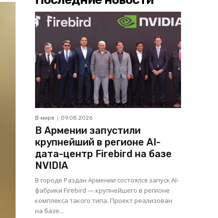
В мире
09.08.2026
В Армении запустили
крупнейший в регионе AI-
дата-центр Firebird на базе
NVIDIA
В городе Раздан Армении состоялся запуск AI-
фабрики Firebird — крупнейшего в регионе
комплекса такого типа. Проект реализован
на базе...