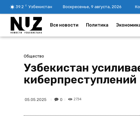
C
39.2
Узбекистан
Воскресенье, 9 августа, 2026
Ко
Все новости
Политика
Экономик
Общество
Узбекистан усиливае
киберпреступлений
2734
0
05.05.2025