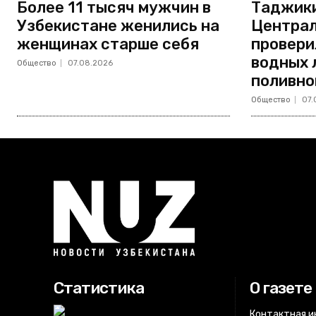
Более 11 тысяч мужчин в
Таджики
Узбекистане женились на
Централ
женщинах старше себя
провери
водных 
Общество
07.08.2026
поливно
Общество
07.
Статистика
О газете
Контактная 