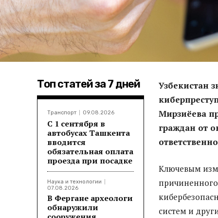
Топ статей за 7 дней
Узбекистан з
киберпресту
Мирзиёева пр
Транспорт
09.08.2026
С 1 сентября в
граждан от 
автобусах Ташкента
ответственн
вводится
обязательная оплата
проезда при посадке
Ключевым изме
причиненного
Наука и технологии
07.08.2026
кибербезопасн
В Фергане археологи
обнаружили
систем и други
сооружения