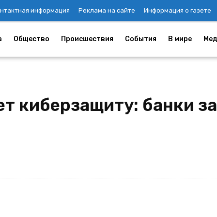
нтактная информация
Реклама на сайте
Информация о газете
а
Общество
Происшествия
События
В мире
Мед
т киберзащиту: банки за