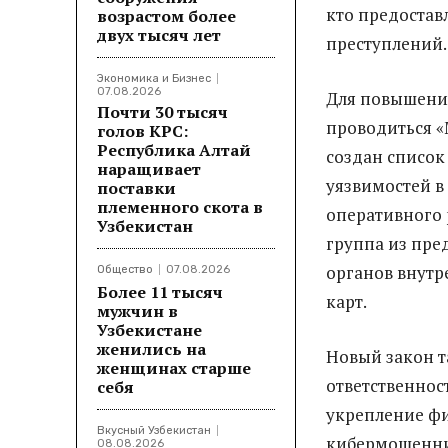
кто предостав
возрастом более
двух тысяч лет
преступлений.
Экономика и Бизнес
07.08.2026
Для повышения
Почти 30 тысяч
проводиться «
голов КРС:
Республика Алтай
создан список
наращивает
уязвимостей в 
поставки
племенного скота в
оперативного 
Узбекистан
группа из пре
органов внутр
Общество
07.08.2026
Более 11 тысяч
карт.
мужчин в
Узбекистане
женились на
Новый закон т
женщинах старше
ответственнос
себя
укрепление фи
Вкусный Узбекистан
кибермошенни
08.08.2026