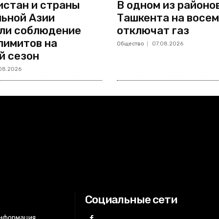
стан и страны
В одном из районо
ьной Азии
Ташкента на восем
ли соблюдение
отключат газ
лимитов на
Общество
07.08.2026
й сезон
08.2026
Социальные сети
информация