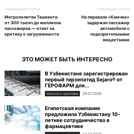
Предыдущая статья
Следующая статья
Метрополитен Ташкента:
На перевале «Камчик»
от 300 тысяч до миллиона
задержан пассажир
пассажиров — ответ на
автомобиля с
критику о загруженности
подозрительными
веществами
ЭТО МОЖЕТ БЫТЬ ИНТЕРЕСНО
В Узбекистане зарегистрирован
первый тирзепатид Sejaro® от
ГЕРОФАРМ для...
29.07.2026
КРАСОТА И ЗДОРОВЬЕ
Египетская компания
предложила Узбекистану 10-
летнее сотрудничество в
фармацевтике