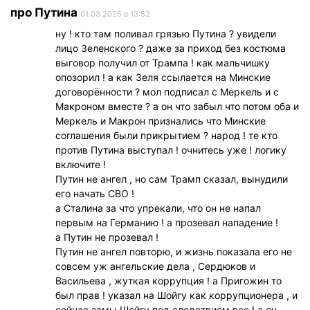
про Путина
01.03.2025 в 13:52
ну ! кто там поливал грязью Путина ? увидели
лицо Зеленского ? даже за приход без костюма
выговор получил от Трампа ! как мальчишку
опозорил ! а как Зеля ссылается на Минские
договорённости ? мол подписал с Меркель и с
Макроном вместе ? а он что забыл что потом оба и
Меркель и Макрон признались что Минские
соглашения были прикрытием ? народ ! те кто
против Путина выступал ! очнитесь уже ! логику
включите !
Путин не ангел , но сам Трамп сказал, вынудили
его начать СВО !
а Сталина за что упрекали, что он не напал
первым на Германию ! а прозевал нападение !
а Путин не прозевал !
Путин не ангел повторю, и жизнь показала его не
совсем уж ангельские дела , Сердюков и
Васильева , жуткая коррупция ! а Пригожин то
был прав ! указал на Шойгу как коррупционера , и
сейчас замы Шойгу под следствием все ! а он