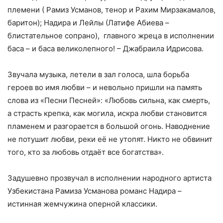
племени ( Рамиз Усманов, тенор и Рахим Мирзакамалов,
баритон); Надира и Лейлы (Латифе Абиева –
блистательное сопрано), главного жреца в исполнении
баса – и баса великолепного! – Джабраила Идрисова.
Звучала музыка, летели в зал голоса, шла борьба
героев во имя любви – и невольно пришли на память
слова из «Песни Песней»: «Любовь сильна, как смерть,
а страсть крепка, как могила, искра любви становится
пламенем и разгорается в большой огонь. Наводнение
не потушит любви, реки её не утопят. Никто не обвинит
того, кто за любовь отдаёт все богатства».
Задушевно прозвучал в исполнении народного артиста
Узбекистана Рамиза Усманова романс Надира –
истинная жемчужина оперной классики.