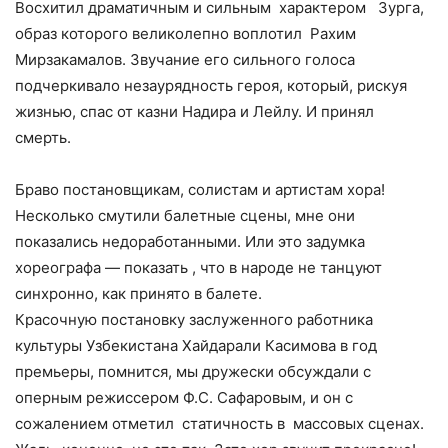
Восхитил драматичным и сильным характером Зурга,
образ которого великолепно воплотил Рахим
Мирзакамалов. Звучание его сильного голоса
подчеркивало незаурядность героя, который, рискуя
жизнью, спас от казни Надира и Лейлу. И принял
смерть.
Браво постановщикам, солистам и артистам хора!
Несколько смутили балетные сцены, мне они
показались недоработанными. Или это задумка
хореографа — показать , что в народе не танцуют
синхронно, как принято в балете.
Красочную постановку заслуженного работника
культуры Узбекистана Хайдарали Касимова в год
премьеры, помнится, мы дружески обсуждали с
оперным режиссером Ф.С. Сафаровым, и он с
сожалением отметил статичность в массовых сценах.